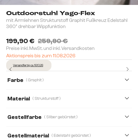
Outdoorstuhl Yago-Flex
mit Armlehnen Strukturstoff Graphit Fußkreuz Edelstahl
360° drehbar Wippfunktion
199,90 €
259,90 €
Preise inkl. MwSt. und inkl. Versandkosten
Aktionspreis bis zum 11.08.2026
Versandfertig ca. 16.10.26
Farbe
( Graphit )
Material
( Strukturstoff )
Strukturstoff
Boucle
Gestellfarbe
( Silber gebürstet )
Gestellmaterial
( Edelstahl gebürstet )