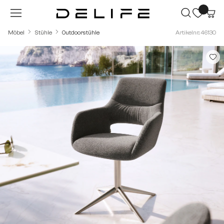
Zum Hauptinhalt springen
Möbel
Stühle
Outdoorstühle
Artikelnr.: 46130
Bildergalerie überspringen