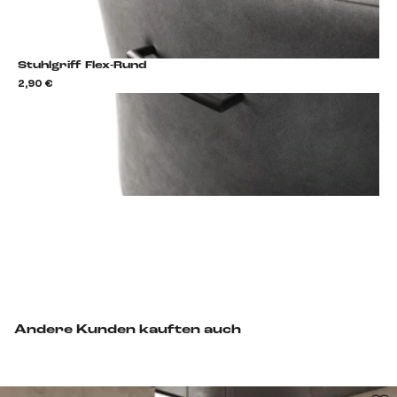
Stuhlgriff Flex-Rund
2,90 €
2,9
Stuhlgriff hinzufügen
Andere Kunden kauften auch