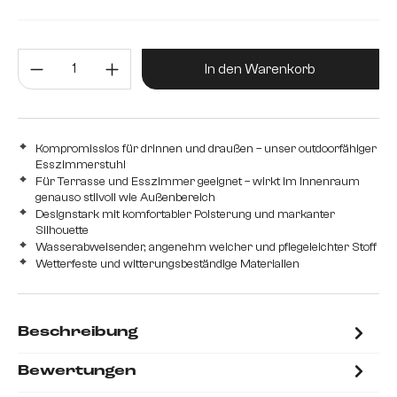
Edelstahl gebürstet
Metall
Produkt Anzahl: Gib den gewünsc
In den Warenkorb
Kompromisslos für drinnen und draußen – unser outdoorfähiger
Esszimmerstuhl
Für Terrasse und Esszimmer geeignet – wirkt im Innenraum
genauso stilvoll wie Außenbereich
Designstark mit komfortabler Polsterung und markanter
Silhouette
Wasserabweisender, angenehm weicher und pflegeleichter Stoff
Wetterfeste und witterungsbeständige Materialien
Beschreibung
Bewertungen