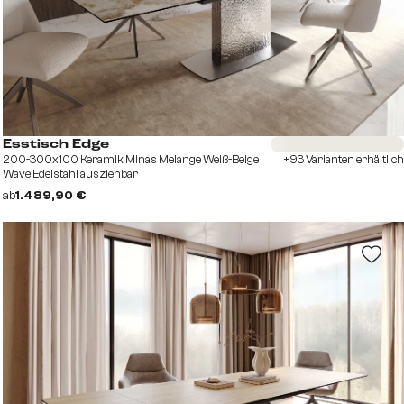
Sofort versandfertig
Esstisch Edge
200-300x100 Keramik Minas Melange Weiß-Beige
+93 Varianten erhältlich
Wave Edelstahl ausziehbar
ab
1.489,90 €