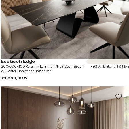
Sofort versandfertig
Esstisch Edge
200-300x100 Keramik Laminam®Noir Desir Braun
+93 Varianten erhältlich
W-Gestell Schwarz ausziehbar
ab
1.589,90 €