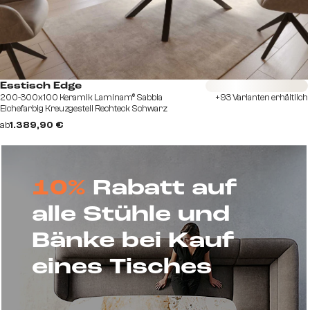
Sofort versandfertig
Esstisch Edge
200-300x100 Keramik Laminam® Sabbia
+93 Varianten erhältlich
Eichefarbig Kreuzgestell Rechteck Schwarz
ausziehbar
ab
1.389,90 €
10%
Rabatt auf
alle Stühle und
Bänke bei Kauf
eines Tisches