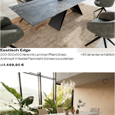
Sofort versandfertig
Esstisch Edge
200-300x100 Keramik Laminam®Nero Greco
+93 Varianten erhältlich
Anthrazit V-Gestell Flachstahl Schwarz ausziehbar
ab
1.499,90 €