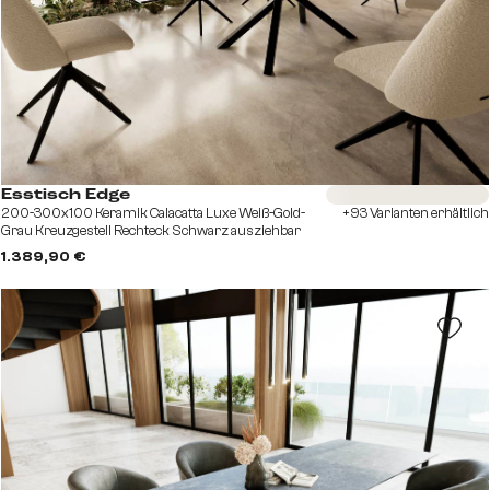
Sofort versandfertig
Esstisch Edge
200-300x100 Keramik Calacatta Luxe Weiß-Gold-
+93 Varianten erhältlich
Grau Kreuzgestell Rechteck Schwarz ausziehbar
1.389,90 €