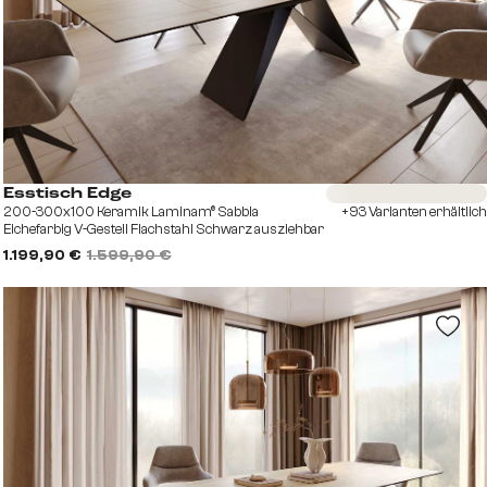
Sofort versandfertig
Esstisch Edge
200-300x100 Keramik Laminam® Sabbia
+93 Varianten erhältlich
Eichefarbig V-Gestell Flachstahl Schwarz ausziehbar
1.199,90 €
1.599,90 €