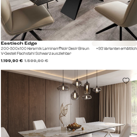
Sofort versandfertig
Esstisch Edge
200-300x100 Keramik Laminam®Noir Desir Braun
+93 Varianten erhältlich
V-Gestell Flachstahl Schwarz ausziehbar
1.199,90 €
1.599,90 €