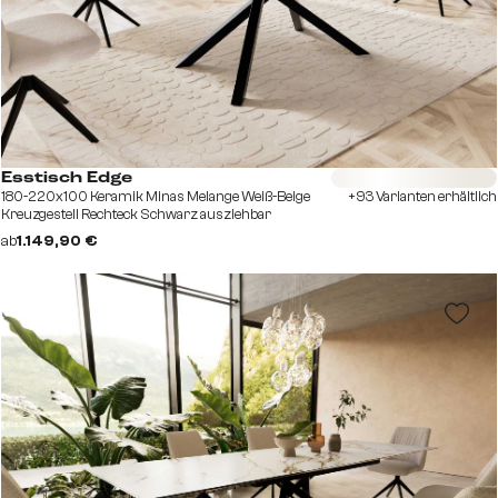
Sofort versandfertig
Esstisch Edge
180-220x100 Keramik Minas Melange Weiß-Beige
+93 Varianten erhältlich
Kreuzgestell Rechteck Schwarz ausziehbar
ab
1.149,90 €