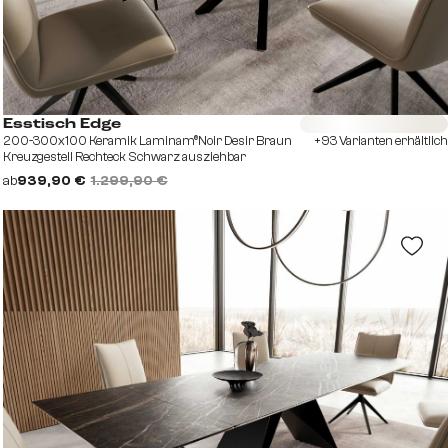
Sofort versandfertig
Esstisch Edge
200-300x100 Keramik Laminam®Noir Desir Braun
+93 Varianten erhältlich
Kreuzgestell Rechteck Schwarz ausziehbar
ab
939,90 €
1.299,90 €