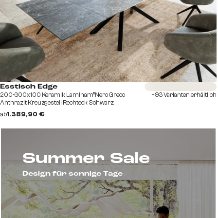
Sofort versandfertig
Esstisch Edge
200-300x100 Keramik Laminam®Nero Greco
+93 Varianten erhältlich
Anthrazit Kreuzgestell Rechteck Schwarz
ausziehbar
ab
1.389,90 €
Summer Sale
Design für sonnige Tage