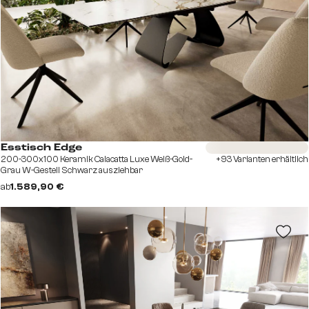
Sofort versandfertig
Esstisch Edge
200-300x100 Keramik Calacatta Luxe Weiß-Gold-
+93 Varianten erhältlich
Grau W-Gestell Schwarz ausziehbar
ab
1.589,90 €