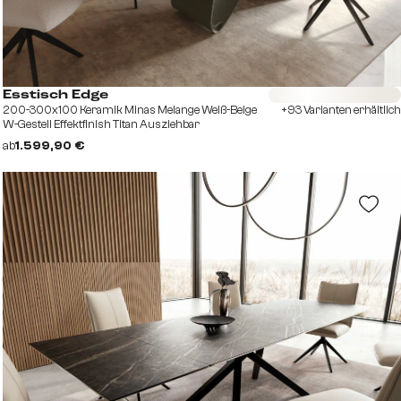
Sofort versandfertig
Esstisch Edge
200-300x100 Keramik Minas Melange Weiß-Beige
+93 Varianten erhältlich
W-Gestell Effektfinish Titan Ausziehbar
ab
1.599,90 €