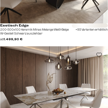
Sofort versandfertig
Esstisch Edge
200-300x100 Keramik Minas Melange Weiß-Beige
+93 Varianten erhältlich
W-Gestell Schwarz ausziehbar
ab
1.499,90 €