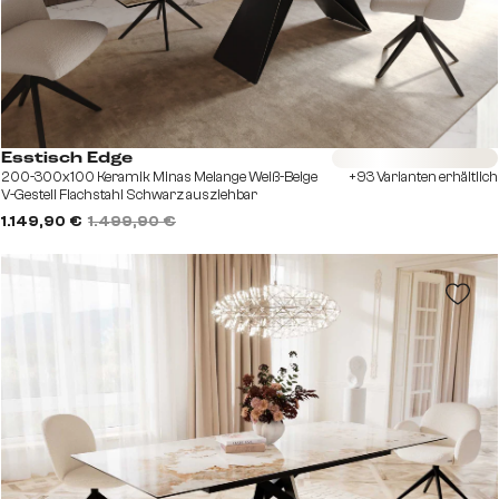
Sofort versandfertig
Esstisch Edge
200-300x100 Keramik Minas Melange Weiß-Beige
+93 Varianten erhältlich
V-Gestell Flachstahl Schwarz ausziehbar
1.149,90 €
1.499,90 €