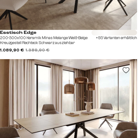
Sofort versandfertig
Esstisch Edge
200-300x100 Keramik Minas Melange Weiß-Beige
+93 Varianten erhältlich
Kreuzgestell Rechteck Schwarz ausziehbar
1.089,90 €
1.389,90 €