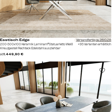
Versandfertig ca. 28.10.26
Esstisch Edge
200-300x100 Keramik Laminam®Statuarietto Weiß
+93 Varianten erhältlich
Kreuzgestell Rechteck Edelstahl ausziehbar
ab
1.449,90 €