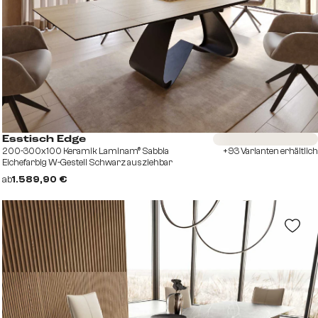
Sofort versandfertig
Esstisch Edge
200-300x100 Keramik Laminam® Sabbia
+93 Varianten erhältlich
Eichefarbig W-Gestell Schwarz ausziehbar
ab
1.589,90 €