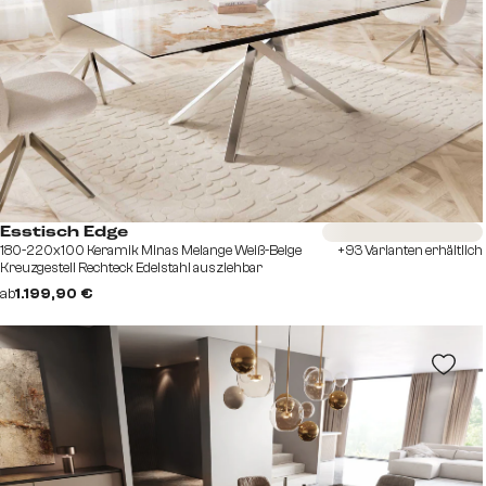
Sofort versandfertig
Esstisch Edge
180-220x100 Keramik Minas Melange Weiß-Beige
+93 Varianten erhältlich
Kreuzgestell Rechteck Edelstahl ausziehbar
ab
1.199,90 €