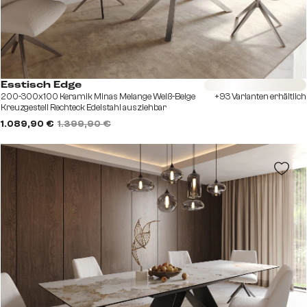
Sofort versandfertig
Esstisch Edge
200-300x100 Keramik Minas Melange Weiß-Beige
+93 Varianten erhältlich
Kreuzgestell Rechteck Edelstahl ausziehbar
1.089,90 €
1.399,90 €