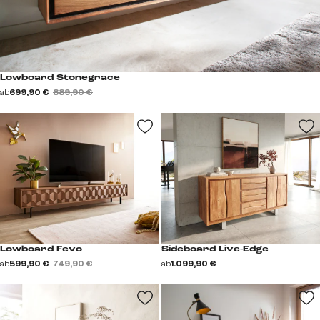
Lowboard Stonegrace
ab
699,90 €
889,90 €
Lowboard Fevo
Sideboard Live-Edge
ab
599,90 €
749,90 €
ab
1.099,90 €