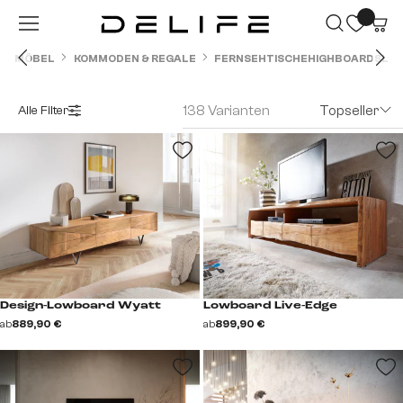
Zum Hauptinhalt springen
MÖBEL
KOMMODEN & REGALE
FERNSEHTISCHE
HIGHBOARDS
LO
138 Varianten
Topseller
Alle Filter
Design-Lowboard Wyatt
Lowboard Live-Edge
ab
889,90 €
ab
899,90 €