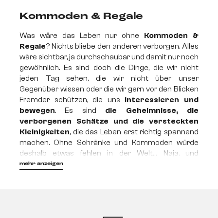
Kommoden & Regale
Was wäre das Leben nur ohne
Kommoden &
Regale
? Nichts bliebe den anderen verborgen. Alles
wäre sichtbar, ja durchschaubar und damit nur noch
gewöhnlich. Es sind doch die Dinge, die wir nicht
jeden Tag sehen, die wir nicht über unser
Gegenüber wissen oder die wir gern vor den Blicken
Fremder schützen, die uns
interessieren und
bewegen
. Es sind
die Geheimnisse, die
verborgenen Schätze und die versteckten
Kleinigkeiten
, die das Leben erst richtig spannend
machen. Ohne Schränke und Kommoden würde
deshalb etwas fehlen in der Welt… Naja, und
unordentlicher wäre es auch!
mehr anzeigen
Praktisch, stylisch,
besonders