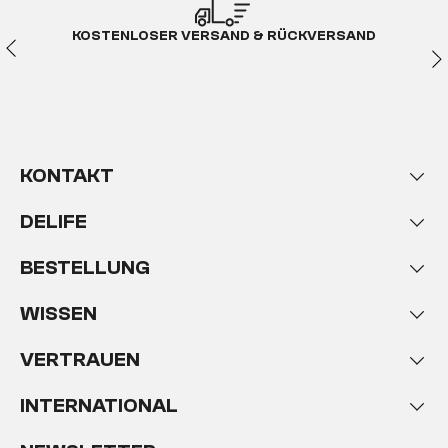
Für ein
aufgeräumtes und edel wirkendes
Zuhause benötigst du Stauraum
, der nicht von
KOSTENLOSER VERSAND & RÜCKVERSAND
jeder Person eingesehen werden kann. Dieser soll
aber dennoch ein richtiger Hingucker sein und durch
sein raffiniertes Design beeindrucken. Wenn diese
Beschreibung auf deine Wunschvorstellung zutrifft,
sind die Kommoden und Schränke von DELIFE die
richtigen Begleiter für dich. Denn sie sind nicht nur
KONTAKT
Möbelstücke – sie können deinen Räumen durch
eine geschickte Platzierung ein ganz eigenes
DELIFE
Ambiente verleihen.
Eine schmale Kommode für
den Flurbereich wertet diesen optisch auf
BESTELLUNG
und lässt ihn geräumiger erscheinen
,
wohingegen du Gegenständen, die du in
WISSEN
einer
VITRINE
in deinem Wohn- oder Essbereich
dekorierst, eine besondere Geltung zukommen
VERTRAUEN
lässt.
INTERNATIONAL
Diese Arten von Kommoden
und Schränken gibt es