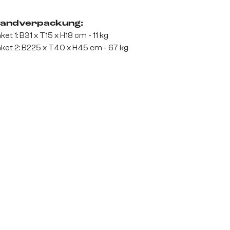
andverpackung:
ket 1: B31 x T15 x H18 cm - 11 kg
ket 2: B225 x T40 x H45 cm - 67 kg