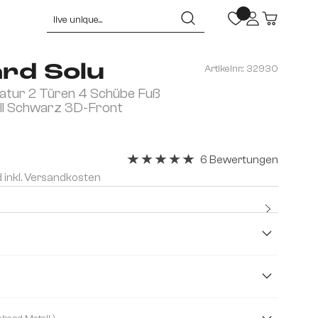
rd Solu
Artikelnr.:
32930
atur 2 Türen 4 Schübe Fuß
l Schwarz 3D-Front
6 Bewertungen
Durchschnittliche Bewertung von 5 v
d inkl. Versandkosten
Kostenlo
Premium
m
260 cm