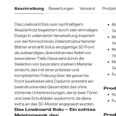
Beschreibung
Bewertungen
Versand
Produkt
Das Lowboard Solu aus nachhaltigem
Ma
Akazienholz begeistert durch sein einmaliges
(1
Design in vollendeter Verarbeitung. Inspiriert
Ma
von der formschönen Zellenstruktur feinster
(1
Blätter erstrahlt Solus einzigartige 3D Front
Ma
als aufwendiges, überstehendes Relief von
(1
besonderer Tiefe. Diese wird durch die
Ma
Selektion von besonders starkem Material
(1
erreicht, das mit einer präzisen und
Fu
komplizierten Fräsung über die gesamte
Front bearbeitet wird. Dadurch entsteht ein
beeindruckendes Gesamtbild, das ohne
Prod
störende Unterbrechungen, der je zwei Türen
Ko
und zwei Schubläden auskommt, da diese
Fu
extra an das 3D-Muster angepasst wurden.
Das Lowboard Solu – Ein echtes
Prod
Meisterwerk der