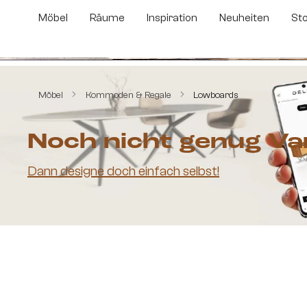
m Hauptinhalt springen
Zur Suche springen
Zur Hauptnavigation springen
Möbel
Räume
Inspiration
Neuheiten
St
Bildergalerie überspringen
Möbel
Kommoden & Regale
Lowboards
Noch nicht genug Va
Dann designe doch einfach selbst!