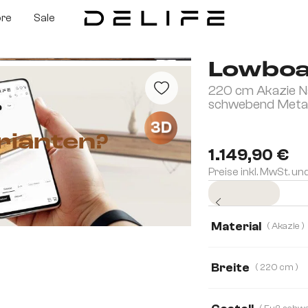
ore
Sale
Lowboa
220 cm Akazie N
schwebend Metal
3D
rianten?
1.149,90 €
Preise inkl. MwSt. un
Sofort versandfertig
Material
( Akazie )
Akazie
Eiche
Breite
( 220 cm )
175 cm
220 c