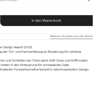
( Fuß schwebend Metall )
ukt Anzahl: Gib den gewünschten Wert ein od
In den Warenkorb
Weitere Artikel aus der Serie
an Design Award 2026
ng der Tür- und Fachverteilung an Musterung für nahtlose
fnen und Schließen der Türen dank Soft-Close und Griffmulden
 treten in den Hintergrund für schwebende Optik
rollierter Forstwirtschaft erstrahlt in naturinspiriertem Design