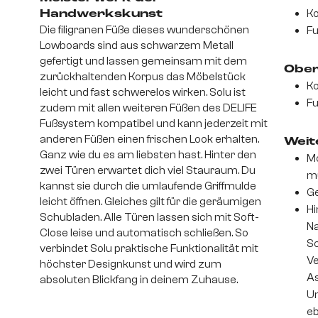
Ko
Handwerkskunst
Die filigranen Füße dieses wunderschönen
Fu
Lowboards sind aus schwarzem Metall
gefertigt und lassen gemeinsam mit dem
Ober
zurückhaltenden Korpus das Möbelstück
Ko
leicht und fast schwerelos wirken. Solu ist
Fu
zudem mit allen weiteren Füßen des DELIFE
Fußsystem kompatibel und kann jederzeit mit
anderen Füßen einen frischen Look erhalten.
Weite
Ganz wie du es am liebsten hast. Hinter den
Mo
zwei Türen erwartet dich viel Stauraum. Du
m
kannst sie durch die umlaufende Griffmulde
Ge
leicht öffnen. Gleiches gilt für die geräumigen
Hi
Schubladen. Alle Türen lassen sich mit Soft-
Na
Close leise und automatisch schließen. So
S
verbindet Solu praktische Funktionalität mit
Ve
höchster Designkunst und wird zum
As
absoluten Blickfang in deinem Zuhause.
Un
eb