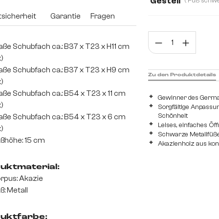
Gestell
sicherheit
Garantie
Fragen
Prod
ße Schubfach ca.: B37 x T23 x H11 cm
x)
ße Schubfach ca.: B37 x T23 x H9 cm
Zu den Produktdetails
x)
ße Schubfach ca.: B54 x T23 x 11 cm
Gewinner des Germ
x)
Sorgfältige Anpassu
Schönheit
ße Schubfach ca.: B54 x T23 x 6 cm
Leises, einfaches Öf
x)
Schwarze Metallfüße
ßhöhe: 15 cm
Akazienholz aus kont
uktmaterial:
rpus: Akazie
ß: Metall
uktfarbe: