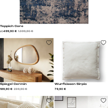
Teppich Core
ab
499,90 €
1.399,90 €
Spiegel Cermin
Wurfkissen Sirpio
189,90 €
239,90 €
79,90 €