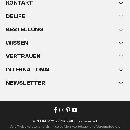
KONTAKT
Elemente – sie geben deinem Heim den besonderen
Touch.
DELIFE
Moderne Wohnaccessoires
BESTELLUNG
machen dein Zuhause zu
einem ganz besonderen Ort
WISSEN
Du bist auf der Suche nach einem
oh, là, là statt
VERTRAUEN
0815
? Dann bist du bei DELIFE genau richtig.
Dein
Zuhause ist dein Lebensmittelpunkt
, an dem du
INTERNATIONAL
dich wohlfühlen willst und deine Persönlichkeit zum
Ausdruck bringen kannst. Oft genügt schon ein
NEWSLETTER
kleiner Handgriff, um aus einem
Couchtisch
einen
Ruhepol oder aus einer Wand eine Galerie zu
zaubern. Jedes ausgefallene Wohnaccessoire aus
diesem Onlineshop erzählt eine eigene, ganz
besondere Geschichte, die ihren Betrachter dazu
einlädt, sich in ihren Bann ziehen zu lassen.
© DELIFE 2010 - 2026 / All rights reserved.
Alle Preise verstehen sich inklusive Mehrwertsteuer und Versandkosten.