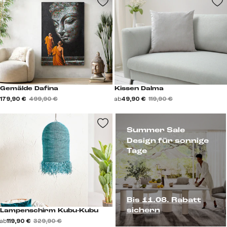
Gemälde Dafina
Kissen Dalma
179,90 €
499,90 €
ab
49,90 €
119,90 €
Summer Sale
Design für sonnige
Tage
Bis 11.08. Rabatt
sichern
Lampenschirm Kubu-Kubu
ab
119,90 €
329,90 €