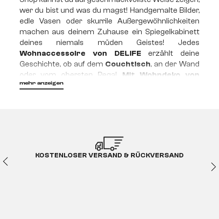
wer du bist und was du magst! Handgemalte Bilder,
edle Vasen oder skurrile Außergewöhnlichkeiten
machen aus deinem Zuhause ein Spiegelkabinett
deines niemals müden Geistes! Jedes
Wohnaccessoire von DELIFE
erzählt deine
Geschichte, ob auf dem
Couchtisch
, an der Wand
oder vom obersten Regal.
Mit Wohndeko von
mehr anzeigen
DELIFE gibst du deiner Wohnung nicht
irgendein Gesicht, sondern ganz genau dein
eigenes!
Wohnaccessoires – elegant,
luxuriös, einzigartig
KOSTENLOSER VERSAND & RÜCKVERSAND
„Wow, wo hast du denn diese Deko her?“ – diese
Frage wirst du von deinem Besuch nun vermutlich
häufiger gestellt bekommen. Mit den
exklusiven
Wohnaccessoires
aus dem DELIFE-Shop kannst
du den Charakter deines Zuhauses geschmackvoll
unterstreichen. Ob Bilder, Vasen oder Deko-