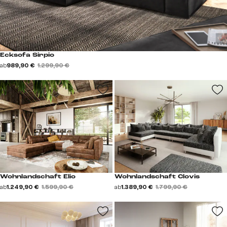
Ecksofa Sirpio
ab
989,90 €
1.299,90 €
Wohnlandschaft Elio
Wohnlandschaft Clovis
ab
1.249,90 €
1.599,90 €
ab
1.389,90 €
1.799,90 €