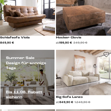
Schlafsofa Viola
Hocker Clovis
849,90 €
ab
199,90 €
249,90 €
Summer Sale
Design für sonnige
Tage
Bis 11.08. Rabatt
sichern
Big-Sofa Lanzo
ab
949,90 €
1.249,90 €