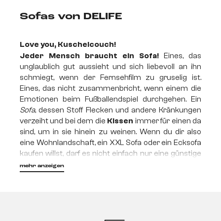
Sofas von DELIFE
Love you, Kuschelcouch!
Jeder Mensch braucht ein Sofa!
Eines, das
unglaublich gut aussieht und sich liebevoll an ihn
schmiegt, wenn der Fernsehfilm zu gruselig ist.
Eines, das nicht zusammenbricht, wenn einem die
Emotionen beim Fußballendspiel durchgehen. Ein
Sofa
, dessen Stoff Flecken und andere Kränkungen
verzeiht und bei dem die
Kissen
immer für einen da
sind, um in sie hinein zu weinen. Wenn du dir also
eine Wohnlandschaft, ein XXL Sofa oder ein Ecksofa
kaufen willst, darf es nicht einfach nur eine günstige
Couch sein!
Lebensmittelpunkt, Wohlfühloase
mehr anzeigen
und wärmendes Zuhause – so muss das wahre
Sofa sein!
Bequem und entspannt