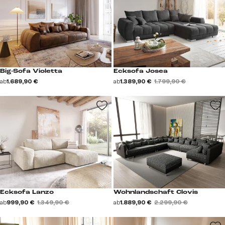
Big-Sofa Violetta
Ecksofa Josea
ab
1.689,90 €
ab
1.389,90 €
1.799,90 €
Ecksofa Lanzo
Wohnlandschaft Clovis
ab
999,90 €
1.349,90 €
ab
1.889,90 €
2.299,90 €