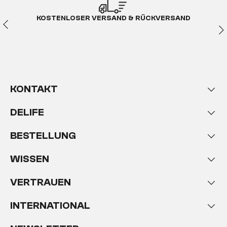
sitzen
KOSTENLOSER VERSAND & RÜCKVERSAND
Ein Sofa ist so viel mehr als ein Möbelstück – es ist
der Mittelpunkt deines Zuhauses
, wo sich deine
Familie oder deine Freunde zusammenfinden und
schöne Stunden miteinander verbringen. Deine
Couch ist immer für dich da und stärkt dir den
Rücken, sodass du dich nach einem anstrengenden
KONTAKT
Tag fallen lassen und entspannen kannst.
Deswegen solltest du
bei der Wahl deines neuen
DELIFE
Relaxsofas
keine halben Sachen machen, sondern
eines wählen, welches genau zu dir passt.
BESTELLUNG
Die passenden Sofas für jede
WISSEN
Wohnsituation
VERTRAUEN
Im DELIFE Onlineshop findest du dein perfektes Sofa.
Für jede Lebens- und Wohnsituation
gibt es
INTERNATIONAL
verschiedene Couches, die sich ideal in deinen
Lebensmittelpunkt einfügen. Ein Zwei-