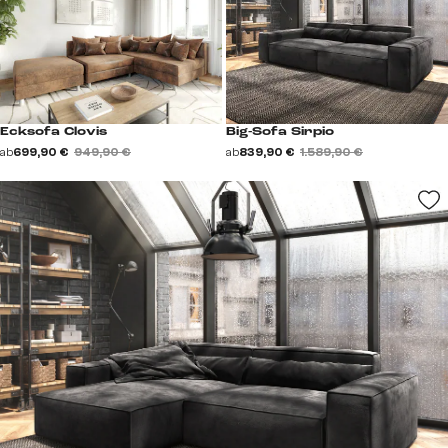
Ecksofa Clovis
Big-Sofa Sirpio
ab
699,90 €
949,90 €
ab
839,90 €
1.589,90 €