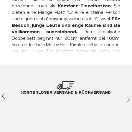
bezeichnet man als
Komfort-Einzelbetten
. Sie
bieten eine Menge Platz für eine einzelne Person
und eignen sich übergangsweise auch für zwei.
Für
Besuch, junge Leute und enge Räume sind sie
vollkommen ausreichend.
Das klassische
Doppelbett beginnt nur 20cm entfernt bei 1,60m.
Fast anderthalb Meter Bett für sich selbst zu haben,
das ist in der Tat Komfort. Immerhin wäre das
Doppelbett-Äquivalent dazu fast drei Meter breit!
Komfort Einzelbetten
können also mit das
Entspannendste sein, was du dir für dein zu
Hause gönnen kannst!
KOSTENLOSER VERSAND & RÜCKVERSAND