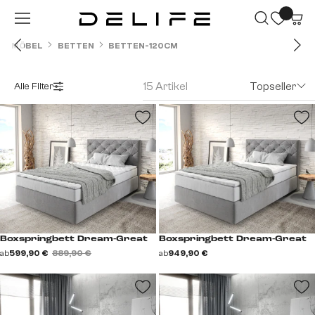
Zum Hauptinhalt springen
MÖBEL
BETTEN
BETTEN-120CM
15 Artikel
Topseller
Alle Filter
Boxspringbett Dream-Great
Boxspringbett Dream-Great
ab
599,90 €
889,90 €
ab
949,90 €