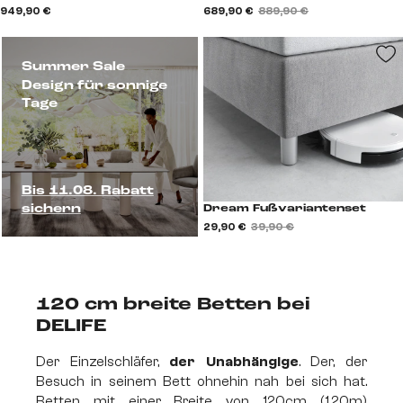
949,90 €
689,90 €
889,90 €
Summer Sale
Design für sonnige
Tage
Bis 11.08. Rabatt
sichern
Dream Fußvariantenset
29,90 €
39,90 €
120 cm breite Betten
bei
DELIFE
Der Einzelschläfer,
der Unabhängige
. Der, der
Besuch in seinem Bett ohnehin nah bei sich hat.
Betten mit einer Breite von 120cm (1,20m)