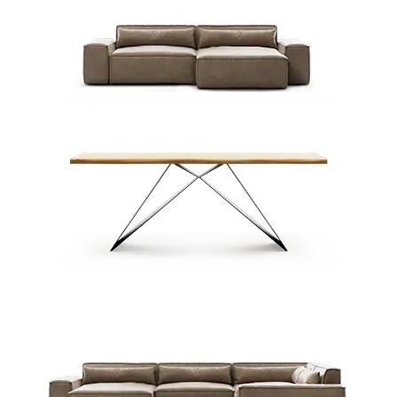
Ecksofas
Esstische