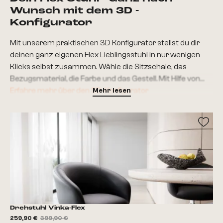
Wunsch mit dem 3D -
Konfigurator
Mit unserem praktischen 3D Konfigurator stellst du dir
deinen ganz eigenen Flex Lieblingsstuhl in nur wenigen
Klicks selbst zusammen. Wähle die Sitzschale, das
Bezugsmaterial, die Farbe und das Gestell. Mit Hilfe von
Augmented Reality kannst du mit deinem Handy sofort
Erfahre mehr über den 3D-Konfigurator
Mehr lesen
testen, wie der von dir erstellte Stuhl zu deiner Einrichtung
passt. So bekommst du genau den Esszimmerstuhl, von
dem du schon immer geträumt hast und der einfach
perfekt zu dir passt. Flex - Fast wie selbst designed.
Drehstuhl Vinka-Flex
259,90 €
399,90 €
179