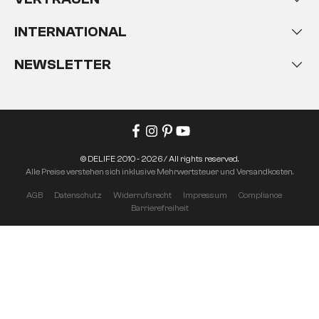
INTERNATIONAL
NEWSLETTER
© DELIFE 2010 - 2026 / All rights reserved.
Alle Preise verstehen sich inklusive Mehrwertsteuer und Versandkosten.
AGB
Datenschutz
Widerrufsrecht
Impressum
Compliance
Barrierefreiheit