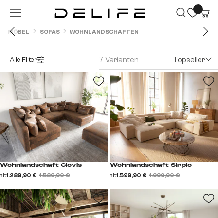
Zum Hauptinhalt springen
MÖBEL
SOFAS
WOHNLANDSCHAFTEN
7 Varianten
Topseller
Alle Filter
Wohnlandschaft Clovis
Wohnlandschaft Sirpio
ab
1.289,90 €
1.589,90 €
ab
1.599,90 €
1.999,90 €