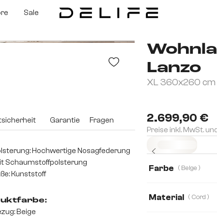
ore
Sale
Wohnla
Lanzo
XL 360x260 cm C
2.699,90 €
sicherheit
Garantie
Fragen
Preise inkl. MwSt. un
Sofort versandfertig
lsterung: Hochwertige Nosagfederung
t Schaumstoffpolsterung
Farbe
( Beige )
ße: Kunststoff
Material
( Cord )
uktfarbe:
zug: Beige
Cord
Boucle