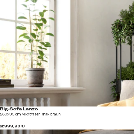
Big-Sofa Lanzo
230x95 cm Mikrofaser Khakibraun
ab
999,90 €