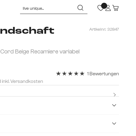
ndschaft
Artikelnr.:
32847
ord Beige Recamiere variabel
1 Bewertungen
Durchschnittliche Bewertung von 5 v
d inkl. Versandkosten
Kostenlo
Premium
Lederimitat
Mikrofaserstoff