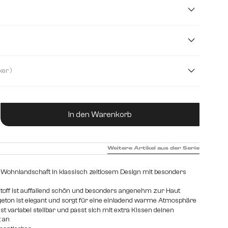
cm
( Ohne Hocker )
Mit Hocker
ukt Anzahl: Gib den gewünschten Wert ein od
In den Warenkorb
Weitere Artikel aus der Serie
 Wohnlandschaft in klassisch zeitlosem Design mit besonders
toff ist auffallend schön und besonders angenehm zur Haut
eton ist elegant und sorgt für eine einladend warme Atmosphäre
t variabel stellbar und passt sich mit extra Kissen deinen
t an