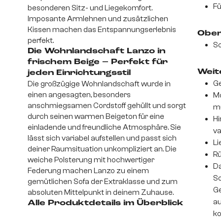
Fü
besonderen Sitz- und Liegekomfort.
Imposante Armlehnen und zusätzlichen
Kissen machen das Entspannungserlebnis
Ober
perfekt.
So
Die Wohnlandschaft Lanzo in
frischem Beige – Perfekt für
Weite
jeden Einrichtungsstil
Ge
Die großzügige Wohnlandschaft wurde in
einen angesagten, besonders
Mo
anschmiegsamen Cordstoff gehüllt und sorgt
m
durch seinen warmen Beigeton für eine
Hi
einladende und freundliche Atmosphäre. Sie
va
lässt sich variabel aufstellen und passt sich
Li
deiner Raumsituation unkompliziert an. Die
Rü
weiche Polsterung mit hochwertiger
Da
Federung machen Lanzo zu einem
So
gemütlichen Sofa der Extraklasse und zum
Ge
absoluten Mittelpunkt in deinem Zuhause.
au
Alle Produktdetails im Überblick
ko