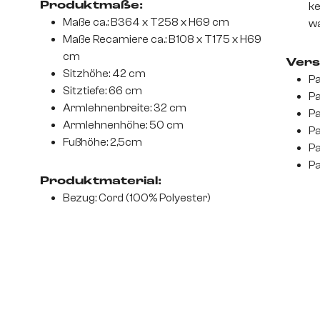
Produktmaße:
ke
Maße ca.: B364 x T258 x H69 cm
wa
Maße Recamiere ca.: B108 x T175 x H69
cm
Vers
Sitzhöhe: 42 cm
Pa
Sitztiefe: 66 cm
Pa
Armlehnenbreite: 32 cm
Pa
Armlehnenhöhe: 50 cm
Pa
Fußhöhe: 2,5cm
Pa
Pa
Produktmaterial:
Bezug: Cord (100% Polyester)