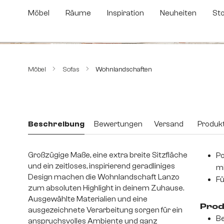
m Hauptinhalt springen
Zur Suche springen
Zur Hauptnavigation springen
Möbel
Räume
Inspiration
Neuheiten
St
Bildergalerie überspringen
Möbel
Sofas
Wohnlandschaften
Beschreibung
Bewertungen
Versand
Produkt
Großzügige Maße, eine extra breite Sitzfläche
Po
und ein zeitloses, inspirierend geradliniges
mi
Design machen die Wohnlandschaft Lanzo
Fü
zum absoluten Highlight in deinem Zuhause.
Ausgewählte Materialien und eine
Prod
ausgezeichnete Verarbeitung sorgen für ein
Be
anspruchsvolles Ambiente und ganz