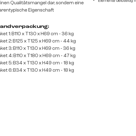
Elemente beidseitig 
inen Qualitätsmangel dar, sondern eine
rentypische Eigenschaft
andverpackung:
ket 1: B110 x T130 x H69 cm - 36 kg
ket 2: B125 x T125 x H69 cm - 44 kg
ket 3: B110 x T130 x H69 cm - 36 kg
ket 4: B110 x T180 x H69 cm - 47 kg
ket 5: B34 x T130 x H49 cm - 18 kg
ket 6: B34 x T130 x H49 cm - 18 kg