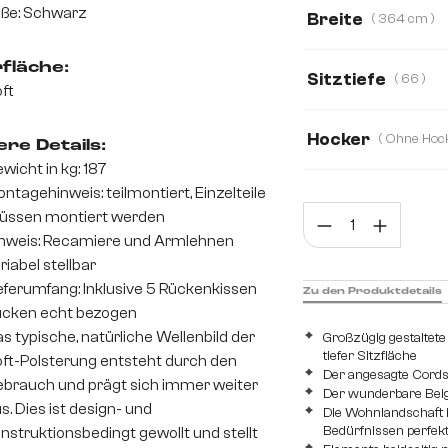
ße: Schwarz
Breite
( 364 cm )
364 cm
300 
fläche:
Sitztiefe
( 66 )
ft
66
50
Hocker
re Details:
wicht in kg: 187
Ohne Hocker
ntagehinweis: teilmontiert, Einzelteile
Prod
üssen montiert werden
nweis: Recamiere und Armlehnen
riabel stellbar
eferumfang: Inklusive 5 Rückenkissen
Zu den Produktdetails
cken echt bezogen
s typische, natürliche Wellenbild der
Großzügig gestaltete
tiefer Sitzfläche
ft-Polsterung entsteht durch den
Der angesagte Cords
brauch und prägt sich immer weiter
Der wunderbare Beig
s. Dies ist design- und
Die Wohnlandschaft is
Bedürfnissen perfek
nstruktionsbedingt gewollt und stellt