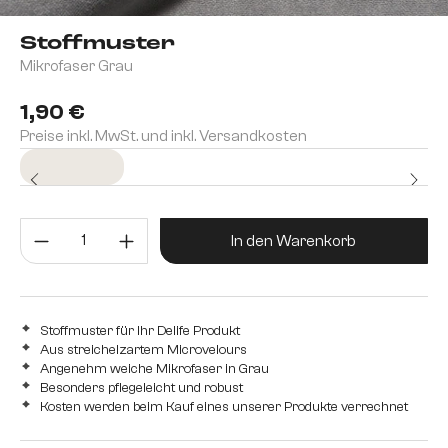
Stoffmuster
Mikrofaser Grau
1,90 €
Preise inkl. MwSt. und inkl. Versandkosten
Sofort versandfertig
Produkt Anzahl: Gib den gewünsc
In den Warenkorb
Stoffmuster für Ihr Delife Produkt
Aus streichelzartem Microvelours
Angenehm weiche Mikrofaser in Grau
Besonders pflegeleicht und robust
Kosten werden beim Kauf eines unserer Produkte verrechnet