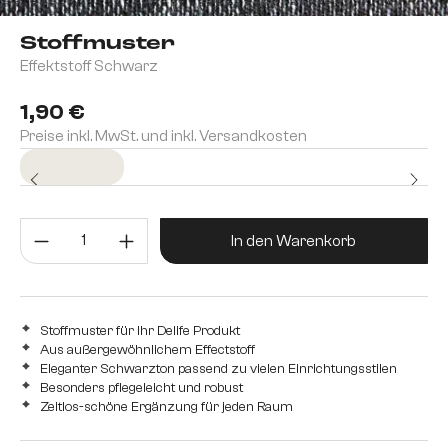
Stoffmuster
Effektstoff Schwarz
1,90 €
Preise inkl. MwSt. und inkl. Versandkosten
Sofort versandfertig
Produkt Anzahl: Gib den gewünsc
In den Warenkorb
Stoffmuster für Ihr Delife Produkt
Aus außergewöhnlichem Effectstoff
Eleganter Schwarzton passend zu vielen Einrichtungsstilen
Besonders pflegeleicht und robust
Zeitlos-schöne Ergänzung für jeden Raum