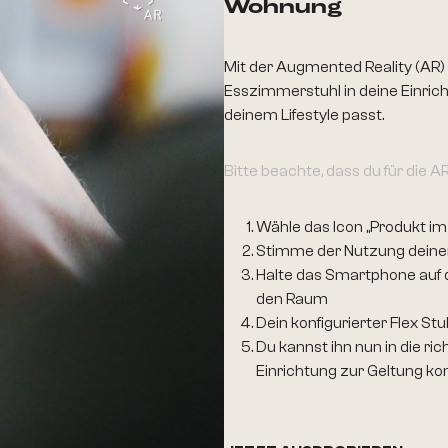
Wohnung
Mit der Augmented Reality (AR)
Esszimmerstuhl in deine Einricht
deinem Lifestyle passt.
Bitte beachte, dass du für die
Wähle das Icon „Produkt i
Stimme der Nutzung dein
Halte das Smartphone auf d
den Raum
Dein konfigurierter Flex Stu
Du kannst ihn nun in die ri
Einrichtung zur Geltung ko