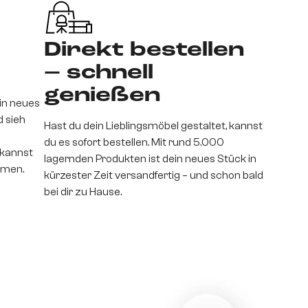
Direkt bestellen
– schnell
genießen
ein neues
d sieh
Hast du dein Lieblingsmöbel gestaltet, kannst
du es sofort bestellen. Mit rund 5.000
kannst
lagernden Produkten ist dein neues Stück in
mmen.
kürzester Zeit versandfertig – und schon bald
bei dir zu Hause.