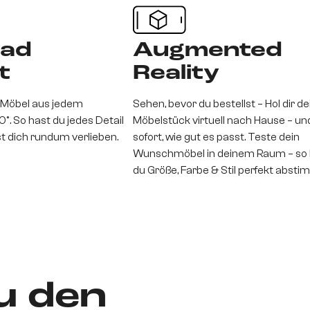
rad
Augmented
t
Reality
 Möbel aus jedem
Sehen, bevor du bestellst – Hol dir d
0°. So hast du jedes Detail
Möbelstück virtuell nach Hause – un
st dich rundum verlieben.
sofort, wie gut es passt. Teste dein
Wunschmöbel in deinem Raum – so 
du Größe, Farbe & Stil perfekt absti
u den