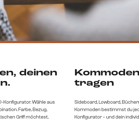
en, deinen
Kommoden, 
n.
tragen
D-Konfigurator. Wähle aus
Sideboard, Lowboard, Bücherre
ination. Farbe, Bezug,
Kommoden bestimmst du jedes D
schen Griff möchtest,
Konfigurator – und dein indivi