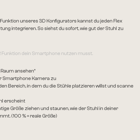
 Funktion unseres 3D Konfigurators kannst du jeden Flex
ung integrieren. So siehst du sofort, wie gut der Stuhl zu
 AR Funktion dein Smartphone nutzen musst.
m Raum ansehen“
er Smartphone Kamera zu
en Bereich, in dem du die Stühle platzieren willst und scanne
hl erscheint
chtige Größe ziehen und staunen, wie der Stuhl in deiner
mmt. (100 % = reale Größe)