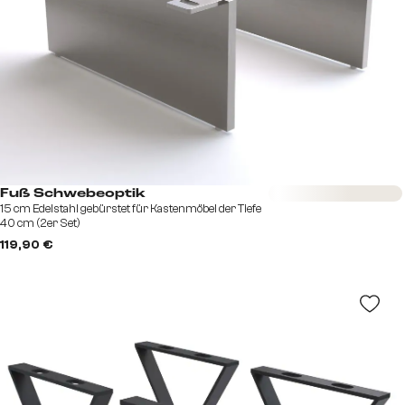
Sofort versandfertig
Fuß Schwebeoptik
15 cm Edelstahl gebürstet für Kastenmöbel der Tiefe
40 cm (2er Set)
119,90 €