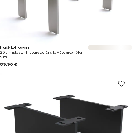
Sofort versandfertig
Fuß L-Form
20 cm Edelstahl gebürstet für alle Möbelarten (4er
Set)
89,90 €