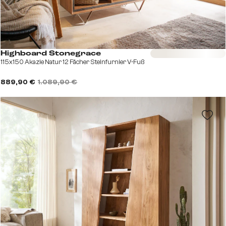
Sofort versandfertig
Highboard Stonegrace
115x150 Akazie Natur 12 Fächer Steinfurnier V-Fuß
889,90 €
1.089,90 €