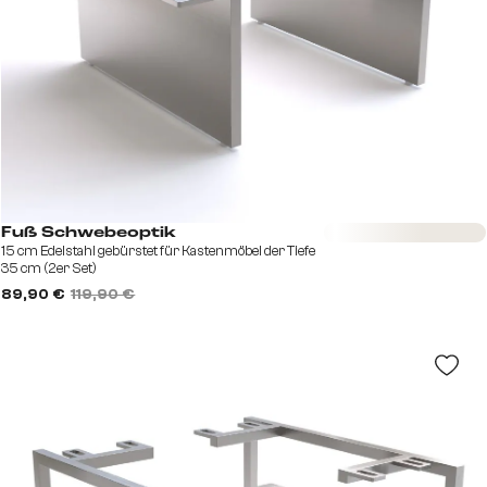
Sofort versandfertig
Fuß Schwebeoptik
15 cm Edelstahl gebürstet für Kastenmöbel der Tiefe
35 cm (2er Set)
89,90 €
119,90 €