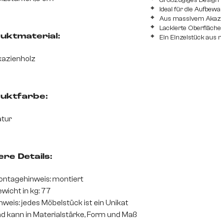
Großzügiges Design 
Ideal für die Aufbe
Aus massivem Akazie
Lackierte Oberfläche
uktmaterial:
Ein Einzelstück aus 
azienholz
uktfarbe:
tur
re Details:
ntagehinweis: montiert
wicht in kg: 77
nweis: jedes Möbelstück ist ein Unikat
d kann in Materialstärke, Form und Maß