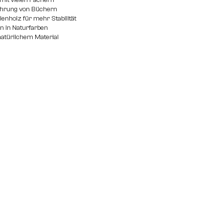
mit vielen Fächern
wahrung von Büchern
nholz für mehr Stabilität
n in Naturfarben
natürlichem Material