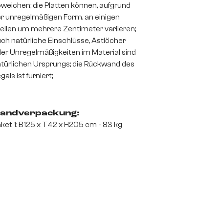
weichen; die Platten können, aufgrund
r unregelmäßigen Form, an einigen
ellen um mehrere Zentimeter variieren;
ch natürliche Einschlüsse, Astlöcher
er Unregelmäßigkeiten im Material sind
türlichen Ursprungs; die Rückwand des
gals ist furniert;
andverpackung:
ket 1: B125 x T42 x H205 cm - 83 kg