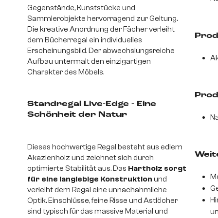
Gegenstände, Kunststücke und
Sammlerobjekte hervorragend zur Geltung.
Die kreative Anordnung der Fächer verleiht
Prod
dem Bücherregal ein individuelles
Erscheinungsbild. Der abwechslungsreiche
Ak
Aufbau untermalt den einzigartigen
Charakter des Möbels.
Prod
Standregal Live-Edge - Eine
Schönheit der Natur
Na
Dieses hochwertige Regal besteht aus edlem
Weite
Akazienholz und zeichnet sich durch
optimierte Stabilität aus. Das
Hartholz sorgt
Mo
für eine langlebige Konstruktion
und
Ge
verleiht dem Regal eine unnachahmliche
Hi
Optik. Einschlüsse, feine Risse und Astlöcher
sind typisch für das massive Material und
un