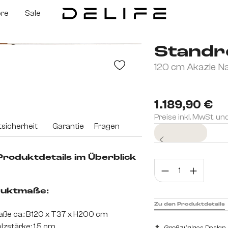
ore
Sale
Standre
120 cm Akazie Na
1.189,90 €
Preise inkl. MwSt. un
sicherheit
Garantie
Fragen
Sofort versandfertig
 Produktdetails im Überblick
Prod
uktmaße:
Zu den Produktdetails
ße ca.: B120 x T37 x H200 cm
lzstärke: 1,5 cm