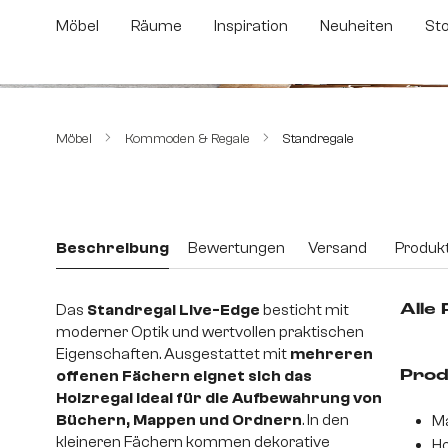
m Hauptinhalt springen
Zur Suche springen
Zur Hauptnavigation springen
Möbel
Räume
Inspiration
Neuheiten
St
Bildergalerie überspringen
Möbel
Kommoden & Regale
Standregale
Beschreibung
Bewertungen
Versand
Produkt
Das
Standregal Live-Edge
besticht mit
Alle
moderner Optik und wertvollen praktischen
Eigenschaften. Ausgestattet mit
mehreren
offenen Fächern eignet sich das
Prod
Holzregal ideal für die Aufbewahrung von
Büchern, Mappen und Ordnern
. In den
Ma
kleineren Fächern kommen dekorative
Ho