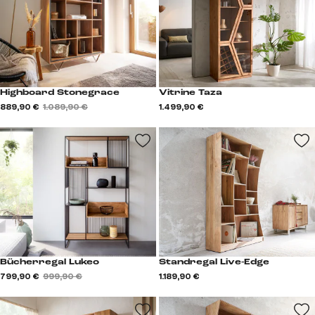
Highboard Stonegrace
Vitrine Taza
889,90 €
1.089,90 €
1.499,90 €
Bücherregal Lukeo
Standregal Live-Edge
799,90 €
999,90 €
1.189,90 €