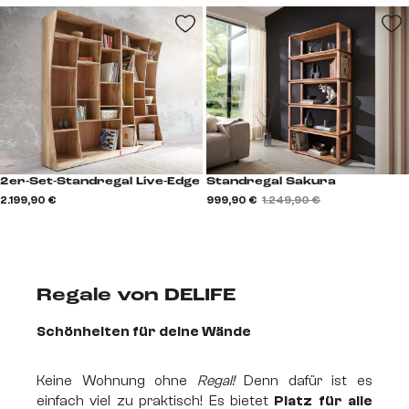
2er-Set-Standregal Live-Edge
Standregal Sakura
2.199,90 €
999,90 €
1.249,90 €
Summer Sale
Design für sonnige
Regale von DELIFE
Tage
Bis 11.08. Rabatt
sichern
Schönheiten für deine Wände
Keine Wohnung ohne
Regal!
Denn dafür ist es
einfach viel zu praktisch! Es bietet
Platz für alle