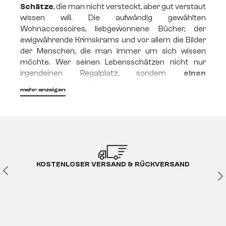
Schätze
, die man nicht versteckt, aber gut verstaut
wissen will. Die aufwändig gewählten
Wohnaccessoires, liebgewonnene Bücher, der
ewigwährende Krimskrams und vor allem die Bilder
der Menschen, die man immer um sich wissen
möchte. Wer seinen Lebensschätzen nicht nur
irgendeinen Regalplatz, sondern
einen
einzigartigen Rahmen
in harmonisch
mehr anzeigen
abgestimmtem Ambiente geben möchte, der sollte
bei DELIFE seine Regale kaufen. Denn egal, ob du
nach weißen Regalen, Regalen aus Eisen oder
wunderbarer Akazie suchst,
wir liefern stets
dieses ganz besondere Design, das all deine
Lieblingsstücke immer ins verdiente Licht
rückt!
KOSTENLOSER VERSAND & RÜCKVERSAND
Geräumig, ordentlich,
individuell einsetzbar
Es ist nicht immer leicht, den notwendigen Raum für