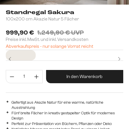
Standregal Sakura
100x200 cm Akazie Natur 5 Fächer
999,90 €
1.249,90 € UVP
Preise inkl. MwSt. und inkl. Versandkosten
Abverkaufspreis - nur solange Vorrat reicht
Sofort versandfertig
Produkt Anzahl: Gib den gewünsc
In den Warenkorb
Gefertigt aus Akazie Natur für eine warme, natürliche
Ausstrahlung
Fünf breite Fächer in kreativ gestapelter Optik für modernes
Design
Perfekt zur Präsentation von Büchern, Pflanzen oder Deko