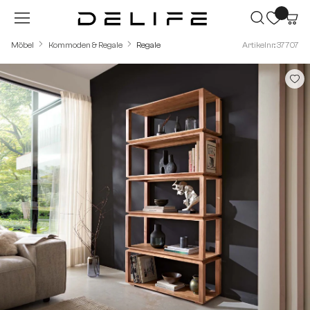
Zum Hauptinhalt springen
Möbel
Kommoden & Regale
Regale
Artikelnr.: 37707
Bildergalerie überspringen