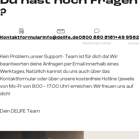
Du hast noch Fragen
?
Kontaktformular
info@delife.de
0800 880 8181
+49 9562
(Kostenlose Hotline)
(aus d
Kein Problem, unser Support- Team ist für dich da! Wir
beantworten deine Anfragen per Email innerhalb eines
Werktages. Natürlich kannst du uns auch über das
Kontaktformular oder über unsere kostenfreie Hotline (jeweils
von Mo-Fr von 8:00 – 17:00 Uhr) erreichen. Wir freuen uns auf
dich!
Dein DELIFE Team