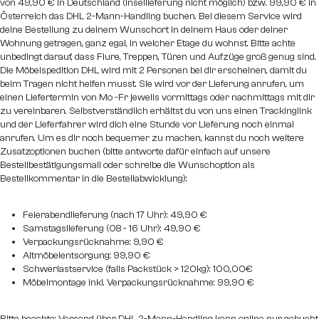
von 49,90 € in Deutschland (Insellieferung nicht möglich) bzw. 99,90 € in
Österreich das DHL 2-Mann-Handling buchen. Bei diesem Service wird
deine Bestellung zu deinem Wunschort in deinem Haus oder deiner
Wohnung getragen, ganz egal, in welcher Etage du wohnst. Bitte achte
unbedingt darauf, dass Flure, Treppen, Türen und Aufzüge groß genug sind.
Die Möbelspedition DHL wird mit 2 Personen bei dir erscheinen, damit du
beim Tragen nicht helfen musst. Sie wird vor der Lieferung anrufen, um
einen Liefertermin von Mo -Fr jeweils vormittags oder nachmittags mit dir
zu vereinbaren. Selbstverständlich erhältst du von uns einen Trackinglink
und der Lieferfahrer wird dich eine Stunde vor Lieferung noch einmal
anrufen. Um es dir noch bequemer zu machen, kannst du noch weitere
Zusatzoptionen buchen (bitte antworte dafür einfach auf unsere
Bestellbestätigungsmail oder schreibe die Wunschoption als
Bestellkommentar in die Bestellabwicklung):
Feierabendlieferung (nach 17 Uhr): 49,90 €
Samstagslieferung (08 - 16 Uhr): 49,90 €
Verpackungsrücknahme: 9,90 €
Altmöbelentsorgung: 99,90 €
Schwerlastservice (falls Packstück > 120kg): 100,00€
Möbelmontage inkl. Verpackungsrücknahme: 99,90 €
Bitte beachte: Versand über DHL 2-Mann-Handling kann online nur gebucht