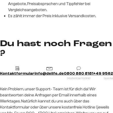
Angebote, Preisabsprachen und Tippfehler bei
Vergleichsangeboten.
Es zählt immer der Preis inklusive Versandkosten.
Du hast noch Fragen
?
Kontaktformular
info@delife.de
0800 880 8181
+49 9562
(Kostenlose Hotline)
(aus d
Kein Problem, unser Support- Team ist für dich da! Wir
beantworten deine Anfragen per Email innerhalb eines
Werktages. Natürlich kannst du uns auch über das
Kontaktformular oder über unsere kostenfreie Hotline (jeweils