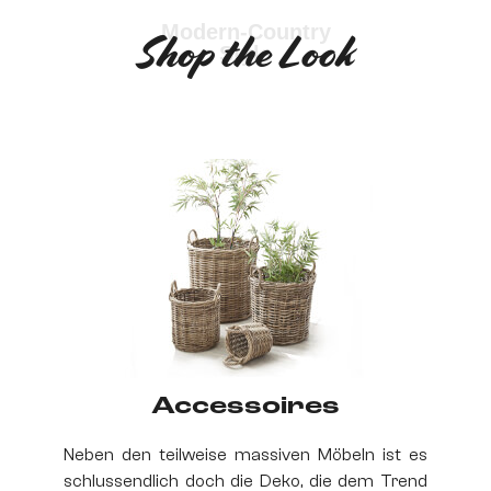
Modern-Country
Shop the Look
Style
Accessoires
Neben den teilweise massiven Möbeln ist es
schlussendlich doch die Deko, die dem Trend