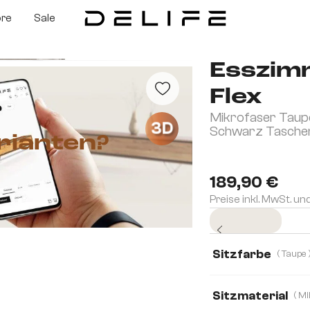
ore
Sale
Esszim
Flex
Mikrofaser Taupe
3D
Schwarz Tasche
rianten?
189,90 €
Preise inkl. MwSt. un
Sofort versandfertig
Sitzfarbe
( Ta
Sitzmaterial