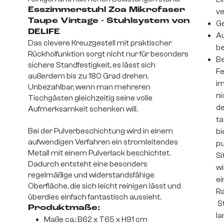
Esszimmerstuhl Zoa Mikrofaser
v
Taupe Vintage - Stuhlsystem von
Ge
DELIFE
Au
Das clevere Kreuzgestell mit praktischer
be
Rückholfunktion sorgt nicht nur für besonders
Be
sichere Standfestigkeit, es lässt sich
Fe
außerdem bis zu 180 Grad drehen.
im
Unbezahlbar, wenn man mehreren
ni
Tischgästen gleichzeitig seine volle
de
Aufmerksamkeit schenken will.
ta
Bei der Pulverbeschichtung wird in einem
bi
aufwendigen Verfahren ein stromleitendes
pu
Metall mit einem Pulverlack beschichtet.
Si
Dadurch entsteht eine besonders
wi
regelmäßige und widerstandsfähige
ei
Oberfläche, die sich leicht reinigen lässt und
Ra
überdies einfach fantastisch aussieht.
St
Produktmaße:
la
Maße ca.: B62 x T65 x H91 cm