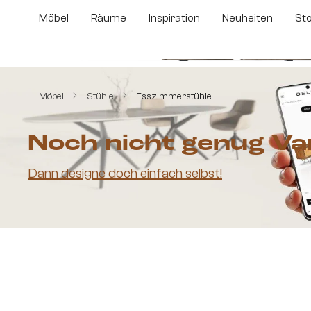
m Hauptinhalt springen
Zur Suche springen
Zur Hauptnavigation springen
Möbel
Räume
Inspiration
Neuheiten
St
Bildergalerie überspringen
Möbel
Stühle
Esszimmerstühle
Noch nicht genug Va
Dann designe doch einfach selbst!