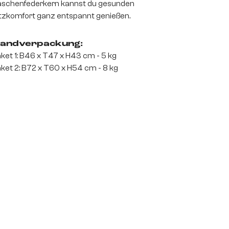
schenfederkern kannst du gesunden
tzkomfort ganz entspannt genießen.
andverpackung:
ket 1: B46 x T47 x H43 cm - 5 kg
ket 2: B72 x T60 x H54 cm - 8 kg