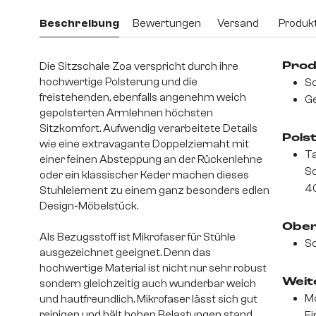
Beschreibung
Bewertungen
Versand
Produkt
Die Sitzschale Zoa verspricht durch ihre
Prod
hochwertige Polsterung und die
Sc
freistehenden, ebenfalls angenehm weich
Ge
gepolsterten Armlehnen höchsten
Sitzkomfort. Aufwendig verarbeitete Details
Pols
wie eine extravagante Doppelziernaht mit
Ta
einer feinen Absteppung an der Rückenlehne
S
oder ein klassischer Keder machen dieses
4
Stuhlelement zu einem ganz besonders edlen
Design-Möbelstück.
Ober
Als Bezugsstoff ist Mikrofaser für Stühle
So
ausgezeichnet geeignet. Denn das
hochwertige Material ist nicht nur sehr robust
Weite
sondern gleichzeitig auch wunderbar weich
Mo
und hautfreundlich. Mikrofaser lässt sich gut
reinigen und hält hohen Belastungen stand.
Ei