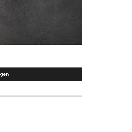
Stuhlgriff Flex-Fla
Metall Weiß
2,90 €
ügen