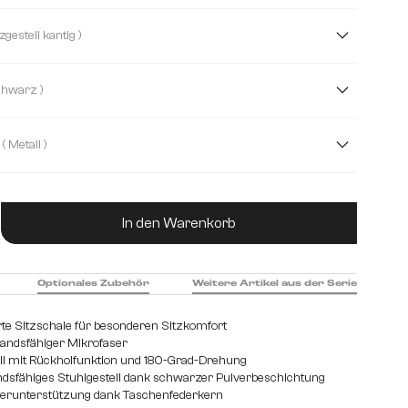
clé Soft
Cord
Echt-Leder/Chenille
( Kreuzgestell kantig )
rofaser/Bouclé
Plüsch
Strukturstoff Soft
( Schwarz )
stoff Soft
( Metall )
hl gebürstet
Edelstahl graphit
Holz
ukt Anzahl: Gib den gewünschten Wert ein od
In den Warenkorb
Optionales Zubehör
Weitere Artikel aus der Serie
te Sitzschale für besonderen Sitzkomfort
tandsfähiger Mikrofaser
l mit Rückholfunktion und 180-Grad-Drehung
dsfähiges Stuhlgestell dank schwarzer Pulverbeschichtung
perunterstützung dank Taschenfederkern