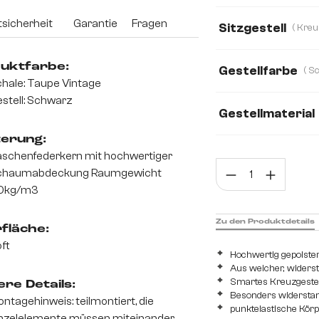
Mikrofaser
Bou
sicherheit
Garantie
Fragen
Sitzgestell
Echt Leder
Mik
uktfarbe:
Gestellfarbe
Teddystoff
Web
hale: Taupe Vintage
stell: Schwarz
Gestellmaterial
terung:
Metall
Edelsta
schenfederkern mit hochwertiger
Prod
chaumabdeckung Raumgewicht
0kg/m3
Zu den Produktdetails
fläche:
ft
Hochwertig gepolster
Aus weicher, widers
Smartes Kreuzgestel
re Details:
Besonders widerstan
ntagehinweis: teilmontiert, die
punktelastische Kör
nzelelemente müssen miteinander