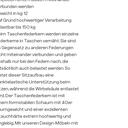
erbunden werden
wicht in kg: 12
f Grund hochwertiger Verarbeitung
lastbar bis 150 kg
im Taschenfederkern werden einzelne
derkerne in Taschen vernäht. Sie sind
 Gegensatz zu anderen Federungen
cht miteinander verbunden und geben
shalb nur bei den Federn nach, die
tsächlich auch belastet werden. So
etet dieser Sitzaufbau eine
nktelastische Unterstützung beim
tzen, während die Wirbelsäule entlastet
rd. Der Taschenfederkern ist mit
nem formstabilen Schaum mit 40er
umgewicht und einer exzellenten
auchhärte extrem hochwertig und
nglebig. Mit unseren Design-Möbeln mit