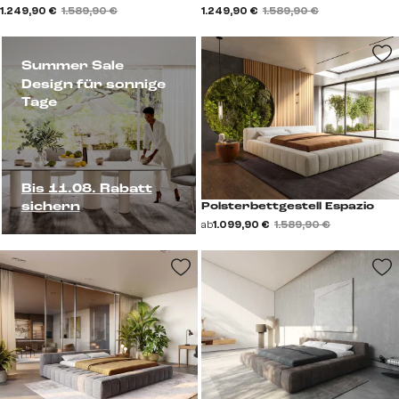
1.249,90 €
1.589,90 €
1.249,90 €
1.589,90 €
Summer Sale
Design für sonnige
Tage
Bis 11.08. Rabatt
sichern
Polsterbettgestell Espazio
ab
1.099,90 €
1.589,90 €