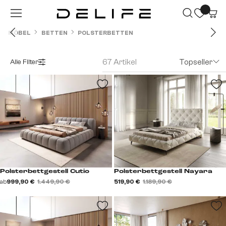
Zum Hauptinhalt springen
MÖBEL
BETTEN
POLSTERBETTEN
67 Artikel
Topseller
Alle Filter
Polsterbettgestell Cutio
Polsterbettgestell Nayara
ab
999,90 €
1.449,90 €
519,90 €
1.189,90 €