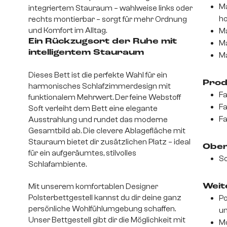
Ma
integriertem Stauraum – wahlweise links oder
h
rechts montierbar – sorgt für mehr Ordnung
und Komfort im Alltag.
Ma
Ein Rückzugsort der Ruhe mit
Ma
intelligentem Stauraum
Ma
Dieses Bett ist die perfekte Wahl für ein
Prod
harmonisches Schlafzimmerdesign mit
Fa
funktionalem Mehrwert. Der feine Webstoff
Fa
Soft verleiht dem Bett eine elegante
Fa
Ausstrahlung und rundet das moderne
Gesamtbild ab. Die clevere Ablagefläche mit
Stauraum bietet dir zusätzlichen Platz – ideal
Ober
für ein aufgeräumtes, stilvolles
So
Schlafambiente.
Mit unserem komfortablen Designer
Weite
Polsterbettgestell kannst du dir deine ganz
Po
persönliche Wohlfühlumgebung schaffen.
un
Unser Bettgestell gibt dir die Möglichkeit mit
Mo