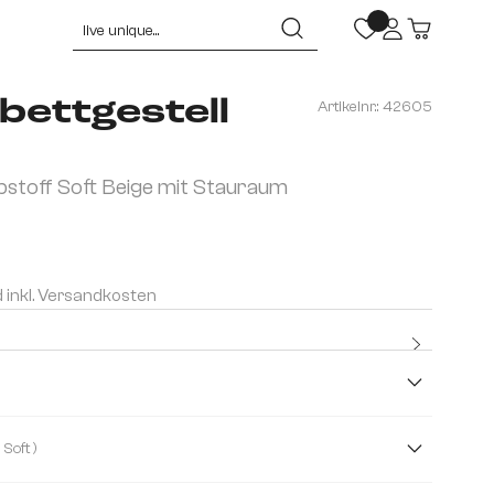
bettgestell
Artikelnr.:
42605
o
toff Soft Beige mit Stauraum
d inkl. Versandkosten
Kostenlo
Premium
( Webstoff Soft )
ddystoff
Webstoff Soft
Boucle