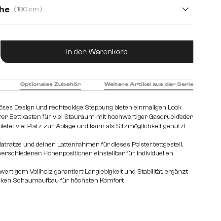
che
( 180 cm )
Plüsch
Strukturstoff Soft
m
ukt Anzahl: Gib den gewünschten Wert ein od
In den Warenkorb
Optionales Zubehör
Weitere Artikel aus der Serie
ses Design und rechteckige Steppung bieten einmaligen Look
rer Bettkasten für viel Stauraum mit hochwertiger Gasdruckfeder
etet viel Platz zur Ablage und kann als Sitzmöglichkeit genutzt
atratze und deinen Lattenrahmen für dieses Polsterbettgestell.
 verschiedenen Höhenpositionen einstellbar für individuellen
ertigem Vollholz garantiert Langlebigkeit und Stabilität, ergänzt
icken Schaumaufbau für höchsten Komfort