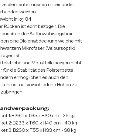
nzelelemente müssen miteinander
erbunden werden
wicht in kg: 84
r Rücken ist echt bezogen. Die
nenseiten der Aufbewahrungsbox
ben eine Diolenabdeckung welche mit
hwarzem Mikrofaser (Veloursoptik)
zogen ist
ttelstrebe und Metallteile sorgen nicht
r für die Stabilität des Polsterbetts
ndern ermöglichen es auch den
ttenrost auf verschiedene Höhen zu
zubringen
andverpackung:
ket 1: B260 x T65 x H30 cm - 26 kg
ket 2: B233 x T60 x H40 cm - 40 kg
ket 3: B230 x T55 x H33 cm - 38 kg