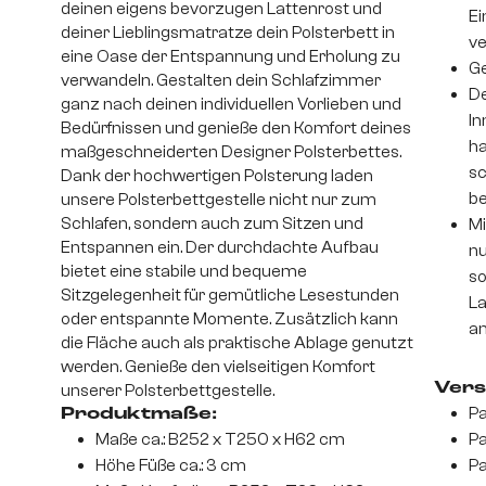
deinen eigens bevorzugen Lattenrost und
Ei
deiner Lieblingsmatratze dein Polsterbett in
v
eine Oase der Entspannung und Erholung zu
Ge
verwandeln. Gestalten dein Schlafzimmer
De
ganz nach deinen individuellen Vorlieben und
In
Bedürfnissen und genieße den Komfort deines
ha
maßgeschneiderten Designer Polsterbettes.
sc
Dank der hochwertigen Polsterung laden
be
unsere Polsterbettgestelle nicht nur zum
Schlafen, sondern auch zum Sitzen und
Mi
Entspannen ein. Der durchdachte Aufbau
nu
bietet eine stabile und bequeme
so
Sitzgelegenheit für gemütliche Lesestunden
La
oder entspannte Momente. Zusätzlich kann
an
die Fläche auch als praktische Ablage genutzt
werden. Genieße den vielseitigen Komfort
Vers
unserer Polsterbettgestelle.
Pa
Produktmaße:
Maße ca.: B252 x T250 x H62 cm
Pa
Höhe Füße ca.: 3 cm
Pa