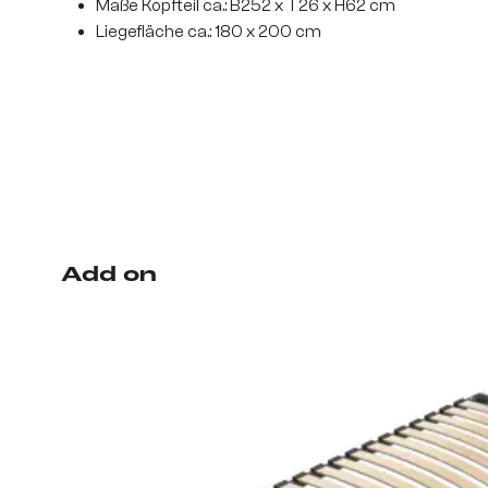
Maße Kopfteil ca.: B252 x T26 x H62 cm
Liegefläche ca.: 180 x 200 cm
Add on