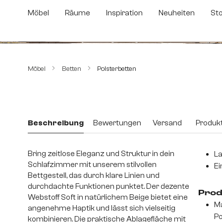
m Hauptinhalt springen
Zur Suche springen
Zur Hauptnavigation springen
Möbel
Räume
Inspiration
Neuheiten
St
Bildergalerie überspringen
Möbel
Betten
Polsterbetten
Beschreibung
Bewertungen
Versand
Produkt
Bring zeitlose Eleganz und Struktur in dein
La
Schlafzimmer mit unserem stilvollen
Ei
Bettgestell, das durch klare Linien und
durchdachte Funktionen punktet. Der dezente
Prod
Webstoff Soft in natürlichem Beige bietet eine
Ma
angenehme Haptik und lässt sich vielseitig
Po
kombinieren. Die praktische Ablagefläche mit