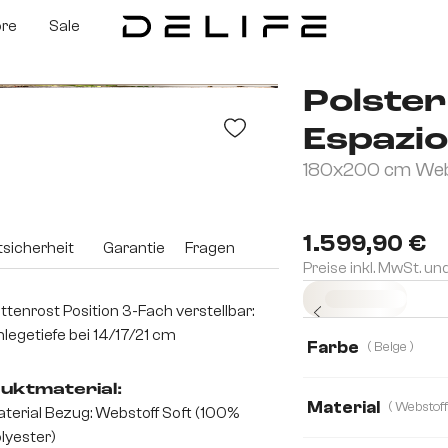
ore
Sale
Polster
Espazi
180x200 cm Webs
1.599,90 €
sicherheit
Garantie
Fragen
Preise inkl. MwSt. un
Sofort versandfertig
ttenrost Position 3-Fach verstellbar:
nlegetiefe bei 14/17/21 cm
Farbe
( Beige )
uktmaterial:
Material
terial Bezug: Webstoff Soft (100%
lyester)
Bouclé Soft
Te