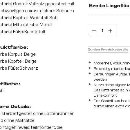
terial Gestell: Vollholz gepolstert mit
Breite Liegeflä
ochwertigem, extra-dickem Schaum
Mikrofaserstoff
180 cm
140 c
terial Kopfteil: Webstoff Soft
terial Mittelstrebe: Metall
Prod
terial Füße: Kunststoff
uktfarbe:
Zu den Produktdetails
rbe Korpus: Beige
rbe Kopfteil: Beige
Modernes, voluuminö
rbe Füße: Schwarz
Beidseitig montierba
Geräumiger Aufbau bi
werden
fläche:
Nutze deine eigene M
Das Lattenrost ist in
ft
Liegekomfort
Das Gestell aus hochw
durch einen extra d
re Details:
lsterbettgestell ohne Lattenrahmen
d ohne Matratze
ntagehinweis: teilmontiert, die