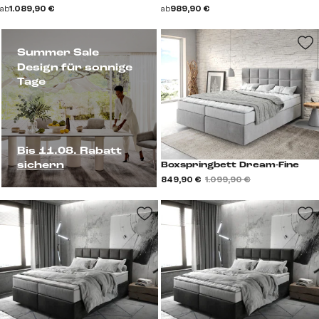
ab
1.089,90 €
ab
989,90 €
Summer Sale
Design für sonnige
Tage
Bis 11.08. Rabatt
sichern
Boxspringbett Dream-Fine
849,90 €
1.099,90 €