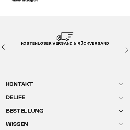
mehr anzeigen
160 cm breite Betten bei
DELIFE
Deine Anwesenheit auf dieser Seite deuten wir wie
KOSTENLOSER VERSAND & RÜCKVERSAND
folgt:
Du willst gerne ein Bett online kaufen und es soll 160
cm breit sein. Da haben wir gute Nachrichten für
dich!
KONTAKT
DELIFE hat das passende 160
DELIFE
cm Bett
BESTELLUNG
Jeden Abend auf's Neue heißt es für uns alle:
Ab ins
Bett!
Ob wir aber auch wirklich gesund und
WISSEN
erholsam liegen, das fragen wir uns häufig erst, wenn