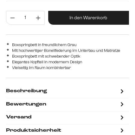
mit Bonellfederkernmatratze H2 und Schaum Topper
Produkt Anzahl: Gib den gewünsc
mit Taschenfederkernmatratze H2/H3 und Visco Topper
In den Warenkorb
Boxspringbett in freundlichem Grau
Mit hochwertiger Bonellfederung im Unterbau und Matratze
Boxspringbett mit schwebender Optik
Elegantes Kopfteil in modernem Design
Vielseitig im Raum kombinierbar
Beschreibung
Bewertungen
Versand
Produktsicherheit