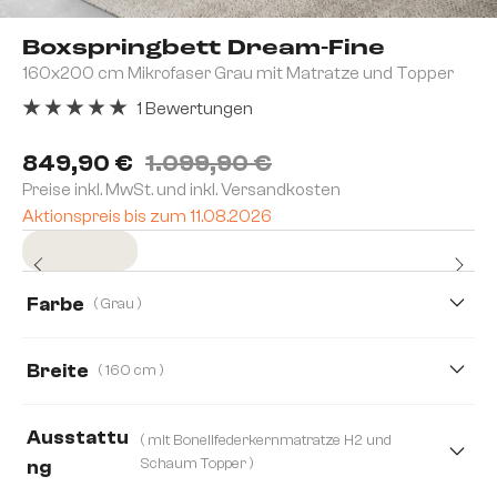
Boxspringbett Dream-Fine
160x200 cm Mikrofaser Grau mit Matratze und Topper
1 Bewertungen
Durchschnittliche Bewertung von 5 von 5 Sternen
849,90 €
1.099,90 €
Preise inkl. MwSt. und inkl. Versandkosten
Aktionspreis bis zum 11.08.2026
Sofort versandfertig
Farbe
( Grau )
Breite
( 160 cm )
120 cm
140 cm
160 cm
180 cm
Ausstattu
( mit Bonellfederkernmatratze H2 und
200 cm
Schaum Topper )
ng