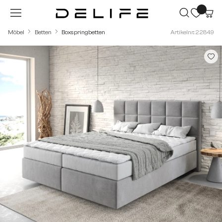
Zum Hauptinhalt springen
Möbel
Betten
Boxspringbetten
Artikelnr.: 22849
Bildergalerie überspringen