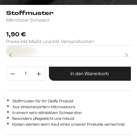
Stoffmuster
Mikrofaser Schwarz
1,90 €
Preise inkl. MwSt. und inkl. Versandkosten
Sofort versandfertig
Produkt Anzahl: Gib den gewünsc
In den Warenkorb
Stoffmuster für Ihr Delife Produkt
Aus streichelzartem Microvelours
In einem sehr attraktiven Schwarzton
Besonders pflegeleicht und robust
Kosten werden beim Kauf eines unserer Produkte verrechnet