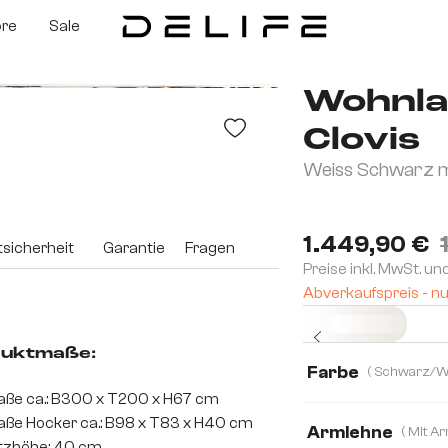
ore
Sale
Wohnla
Clovis
Weiss Schwarz m
1.449,90 €
sicherheit
Garantie
Fragen
Preise inkl. MwSt. un
Abverkaufspreis - nu
Sofort versandfertig
uktmaße:
Farbe
ße ca.: B300 x T200 x H67 cm
ße Hocker ca.: B98 x T83 x H40 cm
Armlehne
tzhöhe: 40 cm