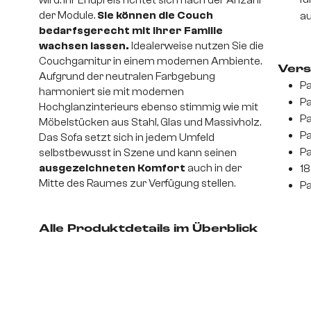
der Module.
Sie können die Couch
au
bedarfsgerecht mit Ihrer Familie
wachsen lassen.
Idealerweise nutzen Sie die
Couchgarnitur in einem modernen Ambiente.
Vers
Aufgrund der neutralen Farbgebung
Pa
harmoniert sie mit modernen
Pa
Hochglanzinterieurs ebenso stimmig wie mit
Pa
Möbelstücken aus Stahl, Glas und Massivholz.
Pa
Das Sofa setzt sich in jedem Umfeld
Pa
selbstbewusst in Szene und kann seinen
ausgezeichneten Komfort
auch in der
18
Mitte des Raumes zur Verfügung stellen.
Pa
Alle Produktdetails im Überblick