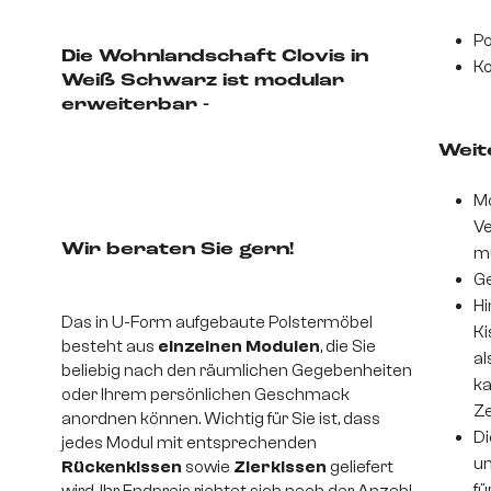
Po
Die Wohnlandschaft Clovis in
Ko
Weiß Schwarz ist modular
erweiterbar -
Weite
Mo
Ve
Wir beraten Sie gern!
m
Ge
Hi
Das in U-Form aufgebaute Polstermöbel
Ki
besteht aus
einzelnen Modulen
, die Sie
al
beliebig nach den räumlichen Gegebenheiten
ka
oder Ihrem persönlichen Geschmack
Ze
anordnen können. Wichtig für Sie ist, dass
Di
jedes Modul mit entsprechenden
un
Rückenkissen
sowie
Zierkissen
geliefert
fü
wird. Ihr Endpreis richtet sich nach der Anzahl