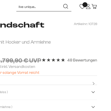
ndschaft
Artikelnr.:
10728
it Hocker und Armlehne
1.799,90 € UVP
48 Bewertungen
Durchschnittliche Bewertung von 4.79 
d inkl. Versandkosten
r solange Vorrat reicht
Kostenlo
Premium
( Schwarz/Weiss )
( Mit Armlehne )