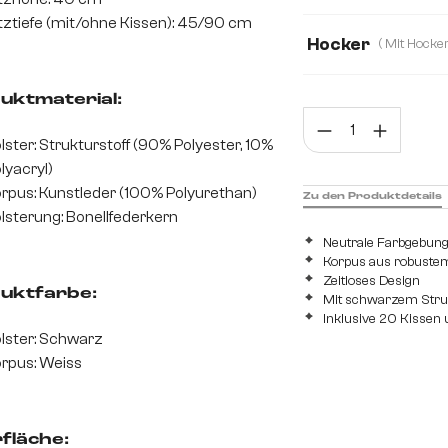
tztiefe (mit/ohne Kissen): 45/90 cm
Mit Armlehne
Hocker
Mit Hocker
Oh
uktmaterial:
Prod
lster: Strukturstoff (90% Polyester, 10%
lyacryl)
rpus: Kunstleder (100% Polyurethan)
Zu den Produktdetails
lsterung: Bonellfederkern
Neutrale Farbgebun
Korpus aus robuste
Zeitloses Design
uktfarbe:
Mit schwarzem Struk
Inklusive 20 Kissen
lster: Schwarz
rpus: Weiss
fläche: