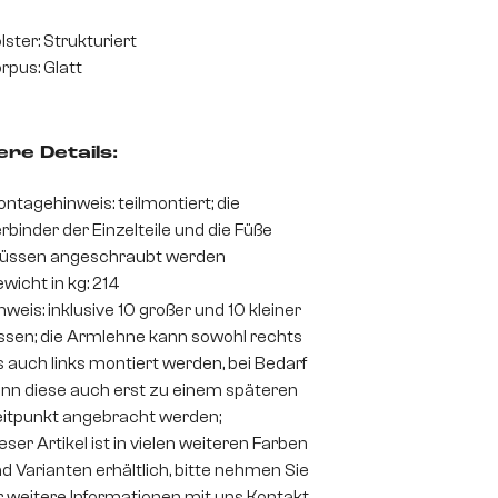
lster: Strukturiert
rpus: Glatt
re Details:
ntagehinweis: teilmontiert; die
rbinder der Einzelteile und die Füße
üssen angeschraubt werden
wicht in kg: 214
nweis: inklusive 10 großer und 10 kleiner
ssen; die Armlehne kann sowohl rechts
s auch links montiert werden, bei Bedarf
nn diese auch erst zu einem späteren
itpunkt angebracht werden;
eser Artikel ist in vielen weiteren Farben
d Varianten erhältlich, bitte nehmen Sie
r weitere Informationen mit uns Kontakt