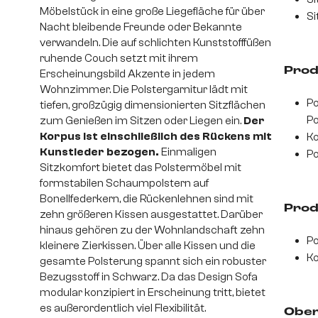
Möbelstück in eine große Liegefläche für über
Si
Nacht bleibende Freunde oder Bekannte
verwandeln. Die auf schlichten Kunststofffüßen
ruhende Couch setzt mit ihrem
Prod
Erscheinungsbild Akzente in jedem
Wohnzimmer. Die Polstergarnitur lädt mit
Po
tiefen, großzügig dimensionierten Sitzflächen
Po
zum Genießen im Sitzen oder Liegen ein.
Der
Korpus ist einschließlich des Rückens mit
Ko
Kunstleder bezogen.
Einmaligen
Po
Sitzkomfort bietet das Polstermöbel mit
formstabilen Schaumpolstern auf
Bonellfederkern, die Rückenlehnen sind mit
Prod
zehn größeren Kissen ausgestattet. Darüber
hinaus gehören zu der Wohnlandschaft zehn
Po
kleinere Zierkissen. Über alle Kissen und die
Ko
gesamte Polsterung spannt sich ein robuster
Bezugsstoff in Schwarz. Da das Design Sofa
modular konzipiert in Erscheinung tritt, bietet
es außerordentlich viel Flexibilität.
Ober