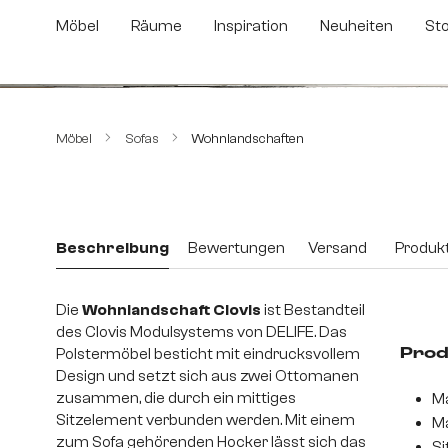
m Hauptinhalt springen
Zur Suche springen
Zur Hauptnavigation springen
Möbel
Räume
Inspiration
Neuheiten
St
Bildergalerie überspringen
Möbel
Sofas
Wohnlandschaften
Beschreibung
Bewertungen
Versand
Produkt
Die
Wohnlandschaft Clovis
ist Bestandteil
des Clovis Modulsystems von DELIFE. Das
Polstermöbel besticht mit eindrucksvollem
Prod
Design und setzt sich aus zwei Ottomanen
zusammen, die durch ein mittiges
Ma
Sitzelement verbunden werden. Mit einem
Ma
zum Sofa gehörenden Hocker lässt sich das
Si