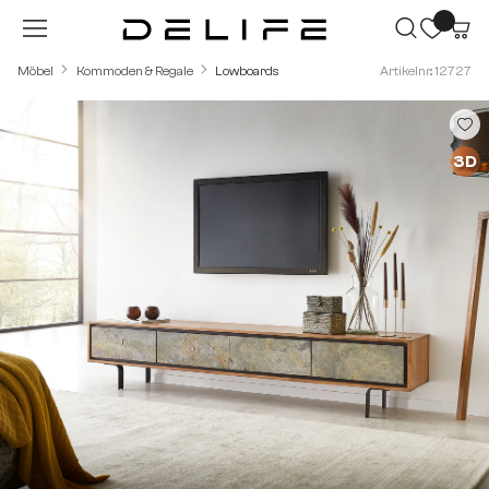
Zum Hauptinhalt springen
Möbel
Kommoden & Regale
Lowboards
Artikelnr.: 12727
Bildergalerie überspringen
3D