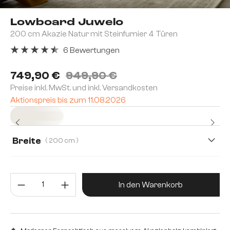
Lowboard Juwelo
200 cm Akazie Natur mit Steinfurnier 4 Türen
6 Bewertungen
Durchschnittliche Bewertung von 4.5 von 5 Sternen
749,90 €
949,90 €
Preise inkl. MwSt. und inkl. Versandkosten
Aktionspreis bis zum 11.08.2026
Sofort versandfertig
Breite
( 200 cm )
200 cm
220 cm
Produkt Anzahl: Gib den gewünsc
In den Warenkorb