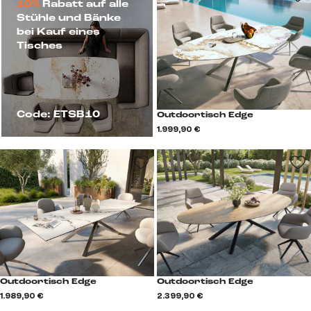
10%
Rabatt auf alle
Stühle und Bänke
bei Kauf eines
Tisches
Code: ETSB10
Outdoortisch Edge
1.999,90 €
Outdoortisch Edge
Outdoortisch Edge
1.989,90 €
2.399,90 €