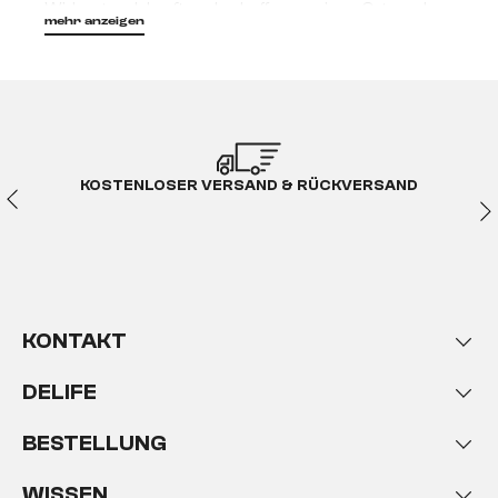
Widerstandskraft und schaffen so einen Ort, an dem
mehr anzeigen
Schönheit und Funktion perfekt zusammenspielen.
Keramik Outdoortische für
stilvolle Momente unter
freiem Himmel gemacht
KOSTENLOSER VERSAND & RÜCKVERSAND
Ein Gartentisch ist weit mehr als nur ein funktionales
Möbelstück. Er prägt das Gesamtbild deines
Außenbereichs und verleiht Terrasse und Garten
eine besondere Ausstrahlung. Mit einem Tisch für
Garten oder für Terrasse aus Keramik entscheidest
du dich für eine Lösung, die Designbewusstsein und
KONTAKT
Alltagstauglichkeit auf elegante Weise vereint. Die
edle Oberfläche der Keramik wirkt modern, klar und
DELIFE
hochwertig – fast so, als würde stilvolles Interior
Design nach draußen weitergedacht.
BESTELLUNG
Wetterfest, wasserfest und
WISSEN