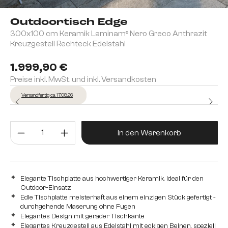
Outdoortisch Edge
300x100 cm Keramik Laminam® Nero Greco Anthrazit
Kreuzgestell Rechteck Edelstahl
1.999,90 €
Preise inkl. MwSt. und inkl. Versandkosten
Versandfertig ca. 17.08.26
Produkt Anzahl: Gib den gewünsc
In den Warenkorb
Elegante Tischplatte aus hochwertiger Keramik, ideal für den
Outdoor-Einsatz
Edle Tischplatte meisterhaft aus einem einzigen Stück gefertigt -
durchgehende Maserung ohne Fugen
Elegantes Design mit gerader Tischkante
Elegantes Kreuzgestell aus Edelstahl mit eckigen Beinen, speziell