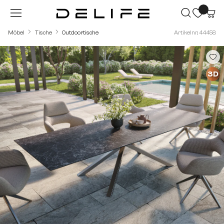
Zum Hauptinhalt springen
Möbel
Tische
Outdoortische
Artikelnr.: 44458
Bildergalerie überspringen
3D