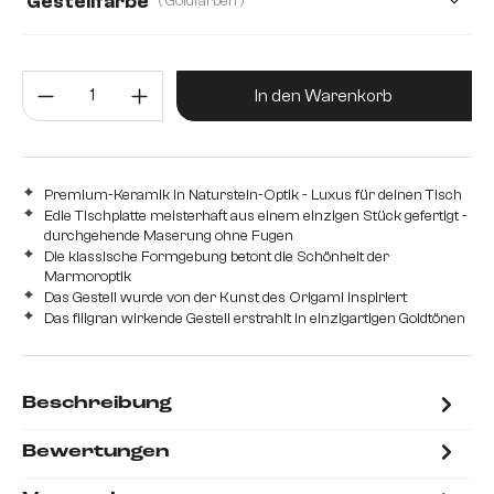
Gestellfarbe
( Goldfarben )
Produkt Anzahl: Gib den gewünsc
In den Warenkorb
Premium-Keramik in Naturstein-Optik - Luxus für deinen Tisch
Edle Tischplatte meisterhaft aus einem einzigen Stück gefertigt -
durchgehende Maserung ohne Fugen
Die klassische Formgebung betont die Schönheit der
Marmoroptik
Das Gestell wurde von der Kunst des Origami inspiriert
Das filigran wirkende Gestell erstrahlt in einzigartigen Goldtönen
Beschreibung
Bewertungen