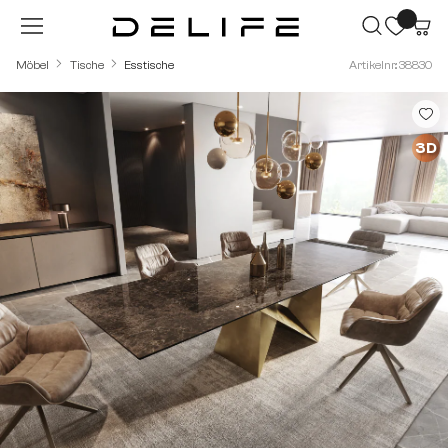
Zum Hauptinhalt springen
Möbel
Tische
Esstische
Artikelnr.: 38830
Bildergalerie überspringen
3D