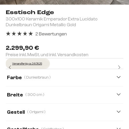
Esstisch Edge
300x100 Keramik Emperador Extra Lucidato
Dunkelbraun Origami Metallic Gold
2 Bewertungen
Durchschnittliche Bewertung von 5 von 5 Sternen
2.299,90 €
Preise inkl. MwSt. und inkl. Versandkosten
Versandfertig ca. 24.08.26
Farbe
( Dunkelbraun )
Breite
( 300 cm )
300 cm
200 cm
Gestell
( Origami )