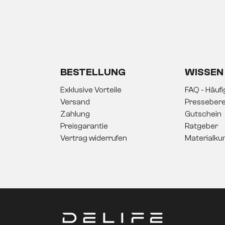
lität, sondern auch durch erstklassigen Sitzkomfort. Die hochwe
l – perfekt zum Entspannen, Lesen oder Zusammensitzen. Für zu
l auf dein Sofa abgestimmt.
BESTELLUNG
WISSEN
Exklusive Vorteile
FAQ - Häuf
Versand
Pressebere
Zahlung
Gutschein
Preisgarantie
Ratgeber
Vertrag widerrufen
Materialku