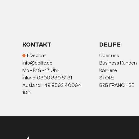
Freestyle überzeugt nicht nur durch Flexibi
weiches und zugleich stützendes Sitzgefüh
inklusive, samt Bezügen und Inletts, optima
KONTAKT
DELIFE
Livechat
Über uns
info@delife.de
Business Kunden
Mo - Fr 8 - 17 Uhr
Karriere
Inland: 0800 880 81 81
STORE
Ausland: +49 9562 40064
B2B FRANCHISE
100