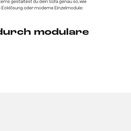
tems gestaltest du dein Sofa genau so, wie
e Ecklösung oder moderne Einzelmodule:
 durch modulare
einzeln geliefert und lässt sich im
d Schrauben – verbindest du alle Elemente
tige Polsterung