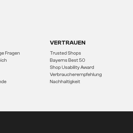
rtige Polsterung sorgt für ein angenehm
sätzlichen Komfort sind drei Kissen
VERTRAUEN
ige Fragen
Trusted Shops
ich
Bayerns Best 50
Shop Usability Award
Verbraucherempfehlung
nde
Nachhaltigkeit