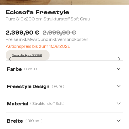
Ecksofa Freestyle
Pure 310x200 cm Strukturstoff Soft Grau
2.399,90 €
2.999,90 €
Preise inkl. MwSt. und inkl. Versandkosten
Aktionspreis bis zum 11.08.2026
Versandfertig ca. 03.09.26
Farbe
( Grau )
Freestyle Design
( Pure )
Cozy
Icon
Pure
Material
( Strukturstoff Soft )
Strukturstoff Soft
Bouclé Soft
Breite
( 310 cm )
Mikrofaserstoff
Webstoff Soft