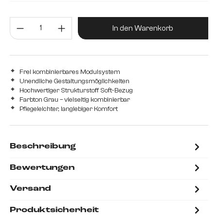
280 cm
310 cm
360 cm
Produkt Anzahl: Gib den gewünsc
In den Warenkorb
Frei kombinierbares Modulsystem
Unendliche Gestaltungsmöglichkeiten
Hochwertiger Strukturstoff Soft-Bezug
Farbton Grau – vielseitig kombinierbar
Pflegeleichter, langlebiger Komfort
Beschreibung
Bewertungen
Versand
Produktsicherheit