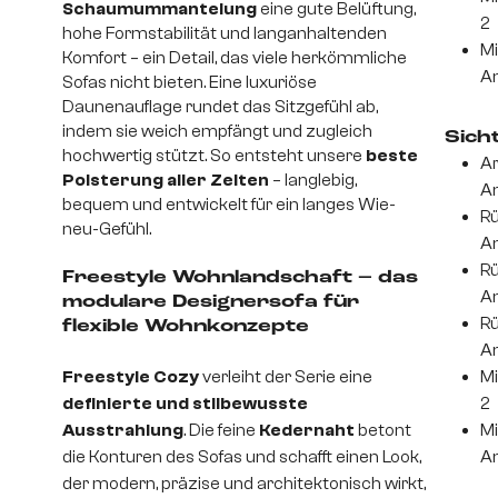
Schaumummantelung
eine gute Belüftung,
2
hohe Formstabilität und langanhaltenden
Mi
Komfort – ein Detail, das viele herkömmliche
An
Sofas nicht bieten. Eine luxuriöse
Daunenauflage rundet das Sitzgefühl ab,
indem sie weich empfängt und zugleich
Sich
hochwertig stützt. So entsteht unsere
beste
Ar
Polsterung aller Zeiten
– langlebig,
An
bequem und entwickelt für ein langes Wie-
Rü
neu-Gefühl.
An
Rü
Freestyle Wohnlandschaft – das
An
modulare Designersofa für
Rü
flexible Wohnkonzepte
An
Freestyle Cozy
verleiht der Serie eine
Mi
definierte und stilbewusste
2
Ausstrahlung
. Die feine
Kedernaht
betont
Mi
die Konturen des Sofas und schafft einen Look,
An
der modern, präzise und architektonisch wirkt,