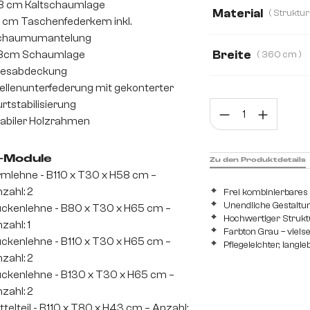
8 cm Kaltschaumlage
Material
 cm Taschenfederkern inkl.
chaumumantelung
Strukturstoff Soft
Breite
,8cm Schaumlage
( 360 cm )
iesabdeckung
Webstoff Soft
280 cm
310 
llenunterfederung mit gekonterter
rtstabilisierung
Prod
abiler Holzrahmen
-Module
Zu den Produktdetails
mlehne - B110 x T30 x H58 cm –
zahl: 2
Frei kombinierbare
Unendliche Gestaltu
ckenlehne - B80 x T30 x H65 cm –
Hochwertiger Strukt
zahl: 1
Farbton Grau – viels
ckenlehne - B110 x T30 x H65 cm –
Pflegeleichter, langl
zahl: 2
ckenlehne - B130 x T30 x H65 cm –
zahl: 2
ttelteil - B110 x T80 x H43 cm – Anzahl: