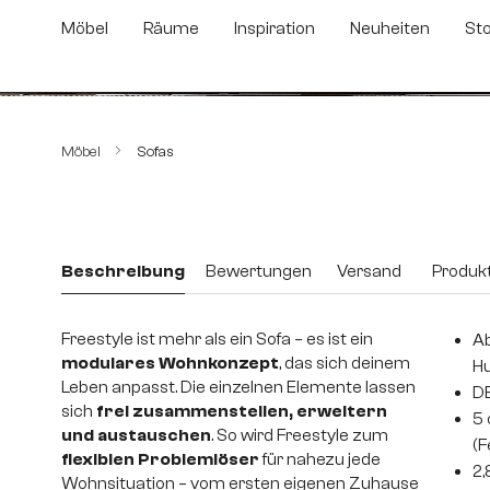
m Hauptinhalt springen
Zur Suche springen
Zur Hauptnavigation springen
Möbel
Räume
Inspiration
Neuheiten
St
Bildergalerie überspringen
Möbel
Sofas
Beschreibung
Bewertungen
Versand
Produkt
Freestyle ist mehr als ein Sofa – es ist ein
Ab
modulares Wohnkonzept
, das sich deinem
H
Leben anpasst. Die einzelnen Elemente lassen
DE
sich
frei zusammenstellen, erweitern
5 
und austauschen
. So wird Freestyle zum
(F
flexiblen Problemlöser
für nahezu jede
2
Wohnsituation – vom ersten eigenen Zuhause