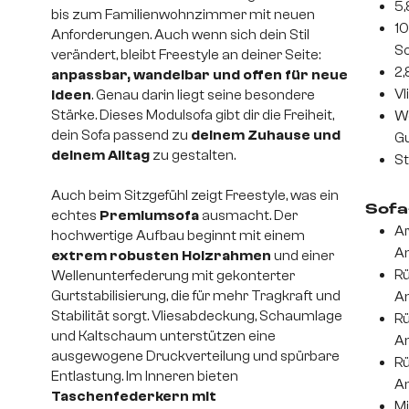
5,
bis zum Familienwohnzimmer mit neuen
10
Anforderungen. Auch wenn sich dein Stil
S
verändert, bleibt Freestyle an deiner Seite:
2
anpassbar, wandelbar und offen für neue
Vl
Ideen
. Genau darin liegt seine besondere
Stärke. Dieses Modulsofa gibt dir die Freiheit,
We
dein Sofa passend zu
deinem Zuhause und
Gu
deinem Alltag
zu gestalten.
St
Auch beim Sitzgefühl zeigt Freestyle, was ein
Sofa
echtes
Premiumsofa
ausmacht. Der
Ar
hochwertige Aufbau beginnt mit einem
An
extrem robusten Holzrahmen
und einer
Rü
Wellenunterfederung mit gekonterter
Gurtstabilisierung, die für mehr Tragkraft und
An
Stabilität sorgt. Vliesabdeckung, Schaumlage
Rü
und Kaltschaum unterstützen eine
An
ausgewogene Druckverteilung und spürbare
Rü
Entlastung. Im Inneren bieten
An
Taschenfederkern mit
Mi