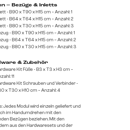
en – Bezüge & Inletts
lett - B90 x T90 x H15 cm – Anzahl: 1
lett - B64 x T64 x H15 cm – Anzahl: 2
lett - B80 x T30 x H15 cm – Anzahl: 3
zug - B90 x T90 x H15 cm – Anzahl: 1
zug - B64 x T64 x H15 cm – Anzahl: 2
zug - B80 x T30 x H15 cm – Anzahl: 3
ware & Zubehör
rdware Kit Füße - B3 x T3 x H3 cm –
zahl: 11
rdware Kit Schrauben und Verbinder -
0 x T30 x H10 cm – Anzahl: 4
s: Jedes Modul wird einzeln geliefert und
sich im Handumdrehen mit den
den Bezügen beziehen. Mit den
dern aus den Hardwaresets und der