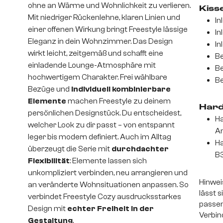
ohne an Wärme und Wohnlichkeit zu verlieren.
Kiss
Mit niedriger Rückenlehne, klaren Linien und
In
einer offenen Wirkung bringt Freestyle lässige
In
Eleganz in dein Wohnzimmer. Das Design
In
wirkt leicht, zeitgemäß und schafft eine
Be
einladende Lounge-Atmosphäre mit
Be
hochwertigem Charakter. Frei wählbare
Be
Bezüge und
individuell kombinierbare
Elemente
machen Freestyle zu deinem
Hard
persönlichen Designstück. Du entscheidest,
Ha
welcher Look zu dir passt – von entspannt
An
leger bis modern definiert. Auch im Alltag
Ha
überzeugt die Serie mit
durchdachter
B3
Flexibilität
: Elemente lassen sich
unkompliziert verbinden, neu arrangieren und
Hinwei
an veränderte Wohnsituationen anpassen. So
lässt 
verbindet Freestyle Cozy ausdrucksstarkes
passen
Design mit
echter Freiheit in der
Verbin
Gestaltung
.