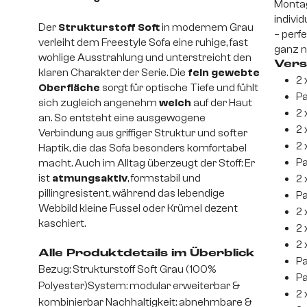
Montag
indivi
Der
Strukturstoff Soft
in modernem Grau
– perf
verleiht dem Freestyle Sofa eine ruhige, fast
ganz n
wohlige Ausstrahlung und unterstreicht den
Vers
klaren Charakter der Serie. Die
fein gewebte
2 
Oberfläche
sorgt für optische Tiefe und fühlt
Pa
sich zugleich angenehm
weich
auf der Haut
2 
an. So entsteht eine ausgewogene
2 
Verbindung aus griffiger Struktur und softer
2 
Haptik, die das Sofa besonders komfortabel
Pa
macht. Auch im Alltag überzeugt der Stoff: Er
ist
atmungsaktiv
, formstabil und
2 
pillingresistent, während das lebendige
Pa
Webbild kleine Fussel oder Krümel dezent
2 
kaschiert.
2 
2 
Alle Produktdetails im Überblick
Pa
Bezug: Strukturstoff Soft Grau (100%
Pa
Polyester)System: modular erweiterbar &
2 
kombinierbar Nachhaltigkeit: abnehmbare &