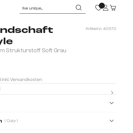
ndschaft
Artikelnr.:
40570
yle
 Strukturstoff Soft Grau
d inkl. Versandkosten
Kostenlo
Premium
n
( Cozy )
Pure