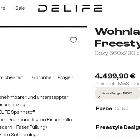
ore
Sale
Wohnla
Freest
Cozy 360x290 cm
4.499,90 €
sicherheit
Garantie
Fragen
Preise inkl. MwSt. un
Versandfertig ca. 16.10.26
nehmbarer und untersteppter
ussenbezug
Farbe
( Grau )
LIFE Spannstoff
cm Daunenauflage in Kissenhülle
Freestyle Desig
edern + Faser Füllung)
,8 cm Schaumlage
Cozy
Icon