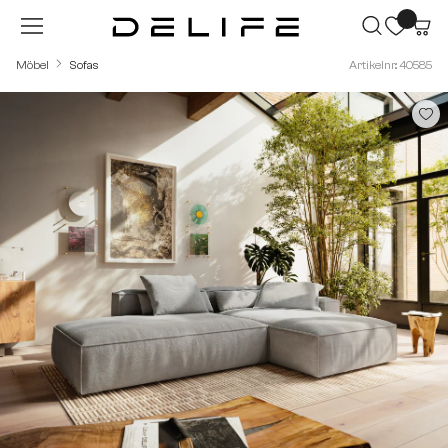
Zum Hauptinhalt springen
Möbel
Sofas
Artikelnr.: 40585
Bildergalerie überspringen