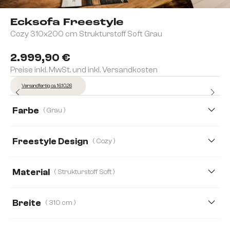
Ecksofa Freestyle
Cozy 310x200 cm Strukturstoff Soft Grau
2.999,90 €
Preise inkl. MwSt. und inkl. Versandkosten
Versandfertig ca. 16.10.26
Farbe
( Grau )
Freestyle Design
( Cozy )
Cozy
Icon
Pure
Material
( Strukturstoff Soft )
Strukturstoff Soft
Bouclé Soft
Breite
( 310 cm )
Mikrofaserstoff
Webstoff Soft
280 cm
310 cm
360 cm