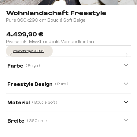
Wohnlandschaft Freestyle
Pure 360x290 cm Bouclé Soft Beige
4.499,90 €
Preise inkl. MwSt. und inkl. Versandkosten
Versandfertig ca. 03.09.26
Farbe
( Beige )
Freestyle Design
( Pure )
Cozy
Icon
Pure
Material
( Bouclé Soft )
Bouclé Soft
Webstoff Soft
Mikrofaserstoff
Breite
( 360 cm )
Strukturstoff Soft
280 cm
310 cm
360 cm