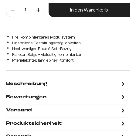
Produkt Anzahl: Gib den gewünsc
In den Warenkorb
Frei kombinierbares Modulsystem
Unendliche Gestaltungsmöglichkeiten
Hochwertiger Bouclé Soft-Bezug
Farbton Beige – vielseitig kombinierbar
Pflegeleichter, langlebiger Komfort
Beschreibung
Bewertungen
Versand
Produktsicherheit