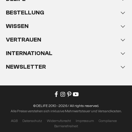
BESTELLUNG
WISSEN
VERTRAUEN
INTERNATIONAL
NEWSLETTER
© DELIFE 2010 - 2026 / All rights reserved.
Alle Preise verstehen sich inklusive Mehrwertsteuer und Versandkosten.
AGB
Datenschutz
Widerrufsrecht
Impressum
Compliance
Barrierefreiheit