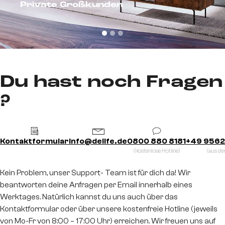
Private Großkunden
Du hast noch Fragen
?
Kontaktformular
info@delife.de
0800 880 8181
+49 9562
(Kostenlose Hotline)
(aus d
Kein Problem, unser Support- Team ist für dich da! Wir
beantworten deine Anfragen per Email innerhalb eines
Werktages. Natürlich kannst du uns auch über das
Kontaktformular oder über unsere kostenfreie Hotline (jeweils
von Mo-Fr von 8:00 – 17:00 Uhr) erreichen. Wir freuen uns auf