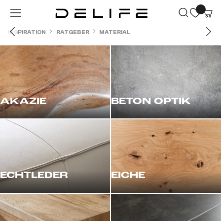
Zum Hauptinhalt springen
INSPIRATION
RATGEBER
MATERIAL
AKAZIE
BETON OPTIK
ECHTLEDER
EICHE