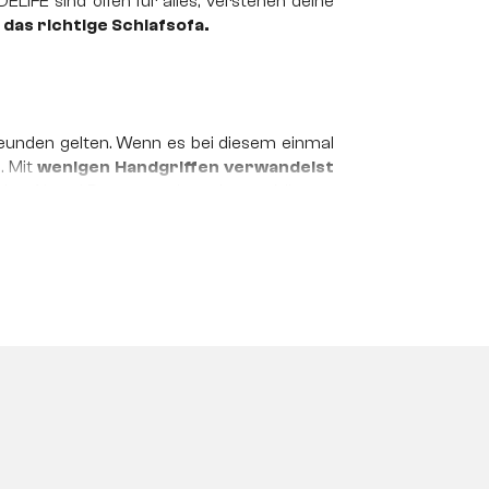
IFE sind offen für alles, verstehen deine
das richtige Schlafsofa.
reunden gelten. Wenn es bei diesem einmal
. Mit
wenigen Handgriffen verwandelst
 den Abend Revue passieren lassen können.
chtbar verstauen, bis du sie benötigst.
Sofa
 Möbelstück
ideal für kleine Wohnungen
, in
u deine stylische
COUCH
in ein kuscheliges
e und Muster auch in den Möglichkeiten des
ckklappst
. In der Regel kannst du dies auch
itzfläche nach vorne
, während sich seine