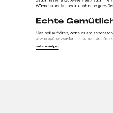
Bedürfnissen anzupassen, also auch Fremd
Wünsche und kuscheln auch noch gern. Gre
Echte Gemütlich
Man soll aufhören, wenn es am schönsten 
etwas später werden sollte, hast du nämli
du das Möbelstück in eine bequeme Li
mehr anzeigen
Wenn du ein
Modell mit integriertem B
Die flexible Ko
Seine Doppelfunktion macht dein Schlafsof
denen kein Platz für separate Schlaf- und 
Bett um. Aber Schlafsofa ist nicht gleich
Umbaus.
Bei einem
Klappsofa verbreiterst du d
mit vorhandenen Armlehnen machen. Falls