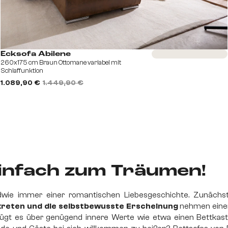
Sofort versandfertig
Ecksofa Abilene
260x175 cm Braun Ottomane variabel mit
Schlaffunktion
1.089,90 €
1.449,90 €
Einfach zum Träumen!
dwie immer einer romantischen Liebesgeschichte. Zunäch
ftreten und die selbstbewusste Erscheinung
nehmen einen 
fügt es über genügend innere Werte wie etwa einen Bettkas