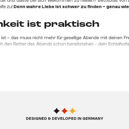
e und Gäste bei sich willkommen zu heißen? Bettsofas von DEL
ife zu!
Denn wahre Liebe ist schwer zu finden – genau wie 
keit ist praktisch
ist – das muss nicht mehr für gesellige Abende mit deinen F
ch den Retter des Abends schon bereitstehen – dein Schlafsofa
egefläche
, auf der es sich deine Gäste gemütlich machen und
ettkasten
auswählst, kannst du dort Bettdecken und Kissen unsi
mbination aus Bett und 
a zu einem praktischen Allrounder. Deshalb eignet sich dieses
Sitzgelegenheiten besteht. Mit nur wenigen Handgriffen baust d
 Schlafsofa, denn sie unterscheiden sich neben Material, Farb
DESIGNED & DEVELOPED IN GERMANY
ie Liegefläche dadurch, dass du seine Rückenlehne zurü
 du ein
Schlafsofa zum Ausziehen wählst, ziehst du die S