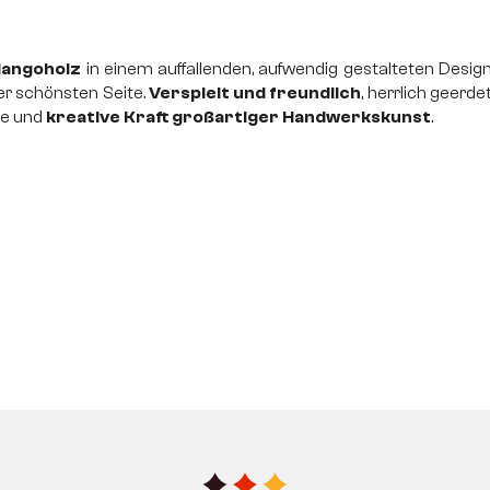
Mangoholz
in einem auffallenden, aufwendig gestalteten Desig
er schönsten Seite.
Verspielt und freundlich
, herrlich geerde
de und
kreative Kraft großartiger Handwerkskunst
.