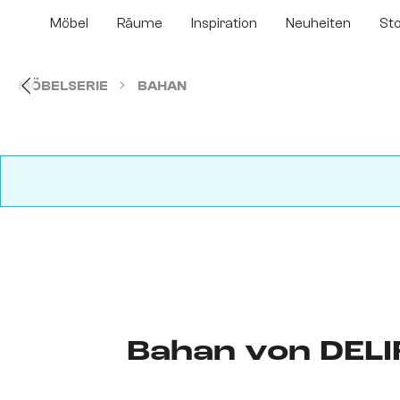
m Hauptinhalt springen
Zur Suche springen
Zur Hauptnavigation springen
Möbel
Räume
Inspiration
Neuheiten
St
MÖBELSERIE
BAHAN
Bahan von DELI