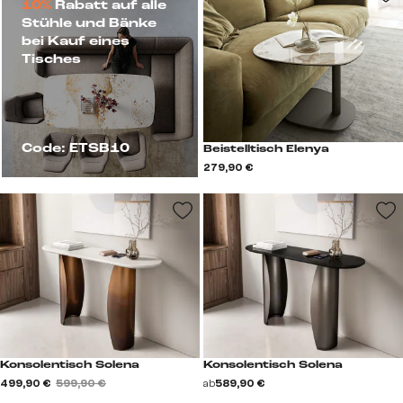
10%
Rabatt auf alle
Stühle und Bänke
bei Kauf eines
Tisches
Code: ETSB10
Beistelltisch Elenya
279,90 €
Konsolentisch Solena
Konsolentisch Solena
499,90 €
599,90 €
ab
589,90 €