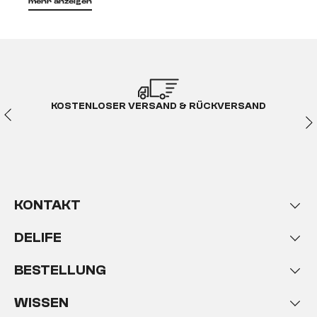
mehr anzeigen
großer Wirkung
Beistelltische sind wunderschön anzusehen und
zeitgleich besonders praktisch. Du kannst sie überall
platzieren, da sie nur wenig Fläche beanspruchen.
Dennoch zaubern sie wie von magischer Hand
Ablageflächen, die du für deine liebsten
KOSTENLOSER VERSAND & RÜCKVERSAND
Zeitschriften, einen Strauß Blumen oder deine Post
nutzen kannst. Durch ihre schmalen Maße zählt
diese Tischart zu den Kleinmöbeln, die sich aber
nicht hinter ihren großen Geschwistern verstecken
muss. Gerade in kleinen Wohnzimmern ist oft nicht
genügend Platz für einen Couchtisch. Auf einem
KONTAKT
Ablagetisch kannst du dennoch deine kühlen
Getränke und Snacks für den Filmabend mit deinen
DELIFE
Freunden abstellen und es im Wohnzimmer richtig
gemütlich machen. In deinem
ESSZIMMER
bietet
BESTELLUNG
er Platz für Geschirr, welches du erst für den
nächsten Gang benötigst oder das bei allen Gästen
WISSEN
beliebte Dessert. Mit diesem praktischen