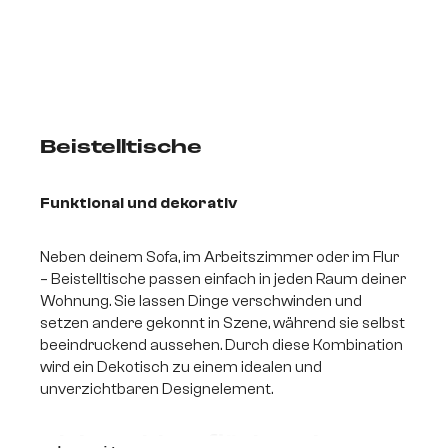
Beistelltische
Funktional und dekorativ
Neben deinem Sofa, im Arbeitszimmer oder im Flur
– Beistelltische passen einfach in jeden Raum deiner
Wohnung. Sie lassen Dinge verschwinden und
setzen andere gekonnt in Szene, während sie selbst
beeindruckend aussehen. Durch diese Kombination
wird ein Dekotisch zu einem idealen und
unverzichtbaren Designelement.
Kleine Ablagefläche mit