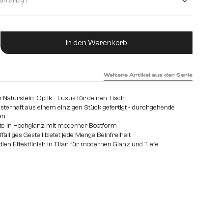
( Titanfarbig )
ukt Anzahl: Gib den gewünschten Wert ein od
In den Warenkorb
Weitere Artikel aus der Serie
Naturstein-Optik - Luxus für deinen Tisch
isterhaft aus einem einzigen Stück gefertigt - durchgehende
en
atte in Hochglanz mit moderner Bootform
älliges Gestell bietet jede Menge Beinfreiheit
dlen Effektfinish in Titan für modernen Glanz und Tiefe