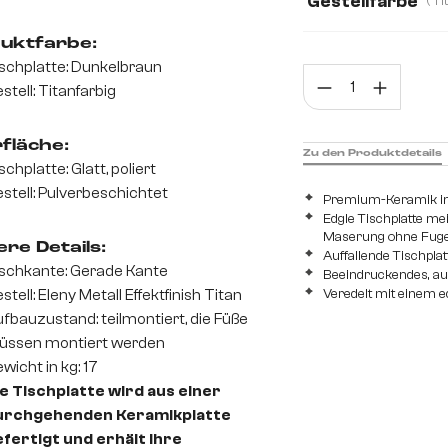
Gestellfarbe
uktfarbe:
schplatte: Dunkelbraun
Prod
stell: Titanfarbig
fläche:
Zu den Produktdetails
schplatte: Glatt, poliert
stell: Pulverbeschichtet
Premium-Keramik in 
Edgle Tischplatte me
Maserung ohne Fug
re Details:
Auffallende Tischpl
schkante: Gerade Kante
Beeindruckendes, auff
stell: Eleny Metall Effektfinish Titan
Veredelt mit einem e
fbauzustand: teilmontiert, die Füße
üssen montiert werden
wicht in kg: 17
e Tischplatte wird aus einer
urchgehenden Keramikplatte
fertigt und erhält ihre