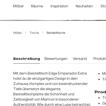
m Hauptinhalt springen
Zur Suche springen
Zur Hauptnavigation springen
Möbel
Räume
Inspiration
Neuheiten
St
Bildergalerie überspringen
Möbel
Tische
Beistelltische
Beschreibung
Bewertungen
Versand
Produkt
Mit dem Beistelltisch Edge Emperador Extra
Ma
holst du dir einzigartiges Design in dein
Ti
Zuhause. Komplex und von beeindruckender
Tiefe übersetzt die elegante
Prod
Beistelltischplatte die Schönheit und
Ti
Zeitlosigkeit von Marmor in besonderer
Ge
Authentizität. Wie durch eine Lupe betrachtet,