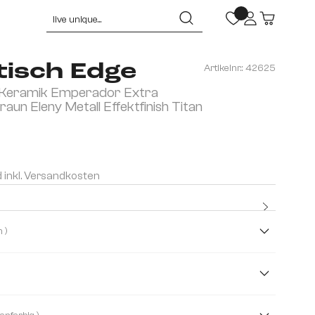
ltisch Edge
Artikelnr.:
42625
Keramik Emperador Extra
aun Eleny Metall Effektfinish Titan
d inkl. Versandkosten
Kostenlo
Premium
( Dunkelbraun )