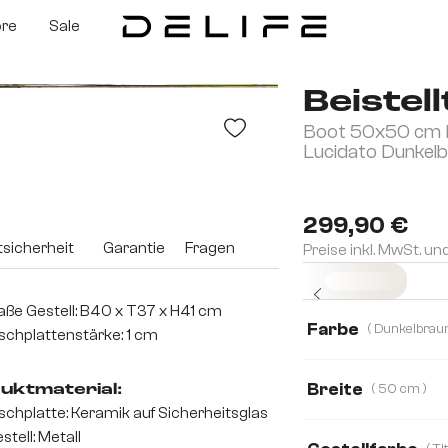
ore
Sale
Beistel
Boot 50x50 cm 
Lucidato Dunkelbr
299,90 €
sicherheit
Garantie
Fragen
Preise inkl. MwSt. un
Sofort versandfertig
ße Gestell: B40 x T37 x H41 cm
Farbe
schplattenstärke: 1 cm
Breite
( 50 cm )
uktmaterial:
schplatte: Keramik auf Sicherheitsglas
50 cm
60 cm
stell: Metall