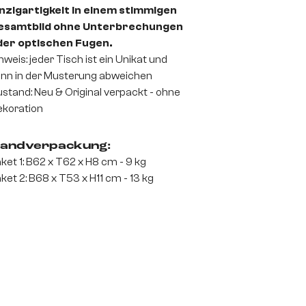
nzigartigkeit in einem stimmigen
esamtbild ohne Unterbrechungen
der optischen Fugen.
nweis: jeder Tisch ist ein Unikat und
nn in der Musterung abweichen
stand: Neu & Original verpackt - ohne
koration
andverpackung:
ket 1: B62 x T62 x H8 cm - 9 kg
ket 2: B68 x T53 x H11 cm - 13 kg