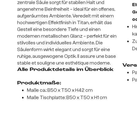
zentrale Säule sorgt für stabilen Halt und
Ei
angenehme Beinfreiheit – ideal für ein offenes,
G
aufgeräumtes Ambiente. Veredelt mit einem
o
hochwertigen Effektfinish in Titan, erhält das
Hi
Gestell eine besondere Tiefe und einen
ka
modernen metallischen Glanz – perfekt für ein
Zu
stilvolles und individuelles Ambiente. Die
De
Säulenform wirkt elegant und sorgt für eine
ruhige, ausgewogene Optik. Il assure une base
stable et souligne une esthétique moderne.
Vers
Alle Produktdetails im Überblick
Pa
Pa
Produktmaße:
Maße ca.: B50 x T50 x H42 cm
Maße Tischplatte: B50 x T50 x H1 cm