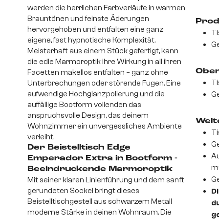
werden die herrlichen Farbverläufe in warmen
Brauntönen und feinste Äderungen
Prod
hervorgehoben und entfalten eine ganz
Ti
eigene, fast hypnotische Komplexität.
Ge
Meisterhaft aus einem Stück gefertigt, kann
die edle Marmoroptik ihre Wirkung in all ihren
Ober
Facetten makellos entfalten – ganz ohne
Ti
Unterbrechungen oder störende Fugen. Eine
aufwendige Hochglanzpolierung und die
Ge
auffällige Bootform vollenden das
anspruchsvolle Design, das deinem
Weite
Wohnzimmer ein unvergessliches Ambiente
Ti
verleiht.
Ge
Der Beistelltisch Edge
Au
Emperador Extra in Bootform -
m
Beeindruckende Marmoroptik
Ge
Mit seiner klaren Linienführung und dem sanft
gerundeten Sockel bringt dieses
Di
Beistelltischgestell aus schwarzem Metall
d
moderne Stärke in deinen Wohnraum. Die
ge