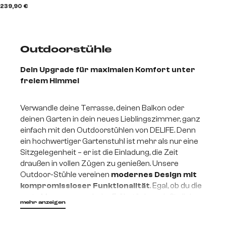
239,90 €
Outdoorstühle
Dein Upgrade für maximalen Komfort unter
freiem Himmel
Verwandle deine Terrasse, deinen Balkon oder
deinen Garten in dein neues Lieblingszimmer, ganz
einfach mit den Outdoorstühlen von DELIFE. Denn
ein hochwertiger Gartenstuhl ist mehr als nur eine
Sitzgelegenheit – er ist die Einladung, die Zeit
draußen in vollen Zügen zu genießen. Unsere
Outdoor-Stühle vereinen
modernes Design mit
kompromissloser Funktionalität
. Egal, ob du die
erste Morgensonne beim Frühstück genießt, dich
mehr anzeigen
nachmittags mit einem Buch zurückziehst oder
gesellige Grillabende mit Freunden feierst - Diese