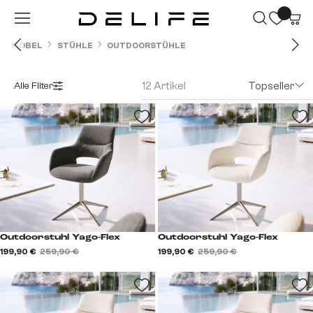
Zum Hauptinhalt springen
MÖBEL
STÜHLE
OUTDOORSTÜHLE
12 Artikel
Topseller
Alle Filter
Outdoorstuhl Yago-Flex
Outdoorstuhl Yago-Flex
199,90 €
259,90 €
199,90 €
259,90 €