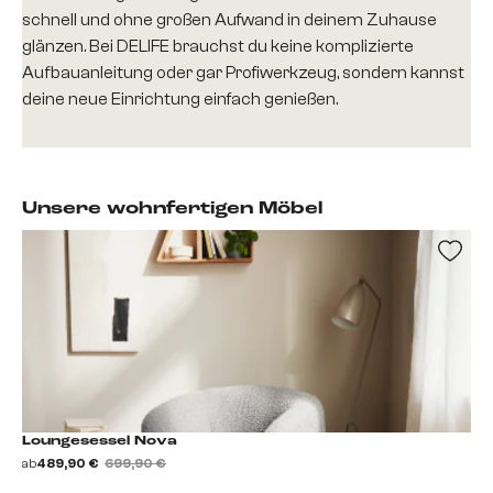
schnell und ohne großen Aufwand in deinem Zuhause
glänzen. Bei DELIFE brauchst du keine komplizierte
Aufbauanleitung oder gar Profiwerkzeug, sondern kannst
deine neue Einrichtung einfach genießen.
Unsere wohnfertigen Möbel
Loungesessel Nova
ab
489,90 €
699,90 €
69