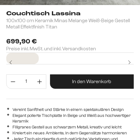
Couchtisch Lassina
100x100 cm Keramik Minas Melange Weiß-Beige Gestell
Metall Effektfinish Titan
699,90 €
Preise inkl. MwSt. und inkl. Versandkosten
Sofort versandfertig
Produkt Anzahl: Gib den gewünsc
In den Warenkorb
Vereint Sanftheit und Stärke in einem spektakulären Design
Elegant polierte Tischplatte in Beige und Weiß aus hochwertiger
Keramik
Filigranes Gestell aus schwarzem Metall, kreativ und leicht
Kreiert ein neues Ambiente, in dem Gegensätze harmonieren
Jeder Tisch einzigartig durch natürliche Variationen und