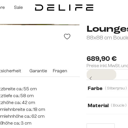
ore
Sale
Lounge
88x88 cm Bouclé
689,90 €
Preise inkl. MwSt. un
sicherheit
Garantie
Fragen
Sofort versandfertig
Farbe
( Silbergrau )
tzbreite ca.: 55 cm
tztiefe ca.: 58 cm
tzhöhe ca.: 42 cm
Material
( Boucle )
mlehnbreite ca.: 18 cm
mlehnhöhe ca.: 62 cm
Boucle
Bouclé
ßhöhe ca.: 3 cm