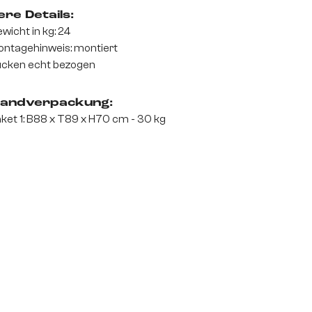
re Details:
wicht in kg: 24
ntagehinweis: montiert
cken echt bezogen
andverpackung:
ket 1: B88 x T89 x H70 cm - 30 kg