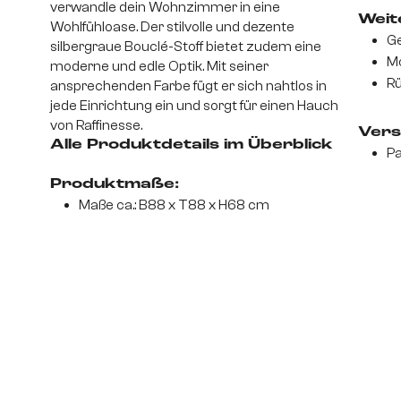
verwandle dein Wohnzimmer in eine
Weite
Wohlfühloase. Der stilvolle und dezente
Ge
silbergraue Bouclé-Stoff bietet zudem eine
Mo
moderne und edle Optik. Mit seiner
Rü
ansprechenden Farbe fügt er sich nahtlos in
jede Einrichtung ein und sorgt für einen Hauch
von Raffinesse.
Vers
Alle Produktdetails im Überblick
Pa
Produktmaße:
Maße ca.: B88 x T88 x H68 cm