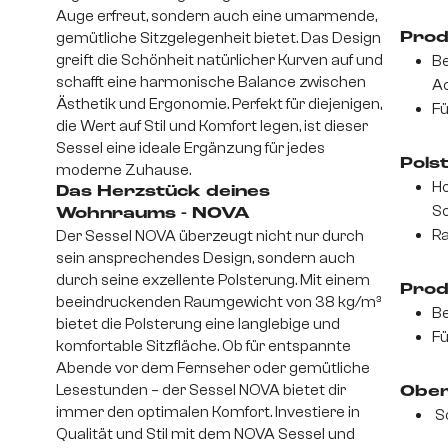
Auge erfreut, sondern auch eine umarmende,
gemütliche Sitzgelegenheit bietet. Das Design
Prod
greift die Schönheit natürlicher Kurven auf und
Be
schafft eine harmonische Balance zwischen
Ac
Ästhetik und Ergonomie. Perfekt für diejenigen,
Fü
die Wert auf Stil und Komfort legen, ist dieser
Sessel eine ideale Ergänzung für jedes
Pols
moderne Zuhause.
Ho
Das Herzstück deines
Sc
Wohnraums - NOVA
Ra
Der Sessel NOVA überzeugt nicht nur durch
sein ansprechendes Design, sondern auch
durch seine exzellente Polsterung. Mit einem
Prod
beeindruckenden Raumgewicht von 38 kg/m³
Be
bietet die Polsterung eine langlebige und
Fü
komfortable Sitzfläche. Ob für entspannte
Abende vor dem Fernseher oder gemütliche
Lesestunden – der Sessel NOVA bietet dir
Ober
immer den optimalen Komfort. Investiere in
S
Qualität und Stil mit dem NOVA Sessel und