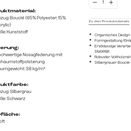
Prod
Strukturstoff Soft
uktmaterial:
zug: Bouclé (85% Polyester; 15%
Zu den Produktdetails
rylic)
ße: Kunststoff
Organisches Design 
Formgestaltung förde
Erstklassige Verarbe
terung:
Stabilität
chwertige Nosagfederung mit
Robuster Vollholzra
haumstoffpolsterung
Silbergrauer Bouclé-
umgewicht: 38 kg/m³
uktfarbe:
zug: Silbergrau
ße: Schwarz
fläche:
oft