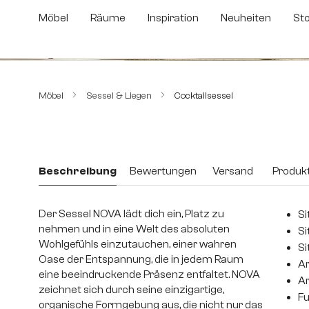
m Hauptinhalt springen
Zur Suche springen
Zur Hauptnavigation springen
Möbel
Räume
Inspiration
Neuheiten
St
Bildergalerie überspringen
Möbel
Sessel & Liegen
Cocktailsessel
Beschreibung
Bewertungen
Versand
Produkt
Der Sessel NOVA lädt dich ein, Platz zu
Si
nehmen und in eine Welt des absoluten
Si
Wohlgefühls einzutauchen, einer wahren
Si
Oase der Entspannung, die in jedem Raum
Ar
eine beeindruckende Präsenz entfaltet. NOVA
Ar
zeichnet sich durch seine einzigartige,
Fu
organische Formgebung aus, die nicht nur das