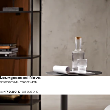
Loungesessel Nova
88x88 cm Mikrofaser Grau
ab
479,90 €
689,90 €