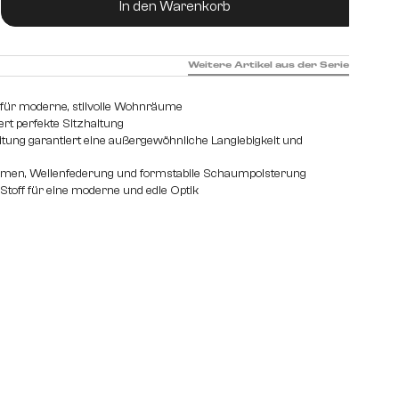
ukt Anzahl: Gib den gewünschten Wert ein od
Teddystoff
Webstoff Soft
In den Warenkorb
Weitere Artikel aus der Serie
für moderne, stilvolle Wohnräume
rt perfekte Sitzhaltung
itung garantiert eine außergewöhnliche Langlebigkeit und
hmen, Wellenfederung und formstabile Schaumpolsterung
Stoff für eine moderne und edle Optik