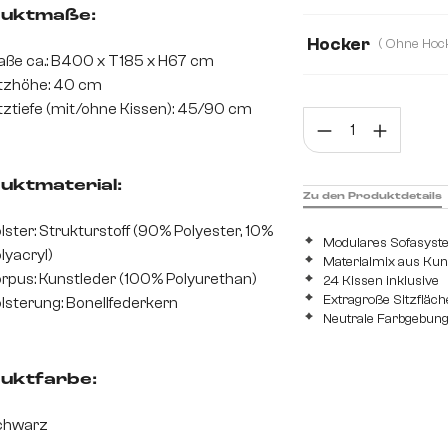
uktmaße:
Ohne Armlehne
Hocker
ße ca.: B400 x T185 x H67 cm
Mit Hocker
Oh
tzhöhe: 40 cm
tztiefe (mit/ohne Kissen): 45/90 cm
Prod
uktmaterial:
Zu den Produktdetails
lster: Strukturstoff (90% Polyester, 10%
Modulares Sofasys
lyacryl)
Materialmix aus Kuns
rpus: Kunstleder (100% Polyurethan)
24 Kissen inklusive
Extragroße Sitzfläch
lsterung: Bonellfederkern
Neutrale Farbgebun
uktfarbe:
chwarz