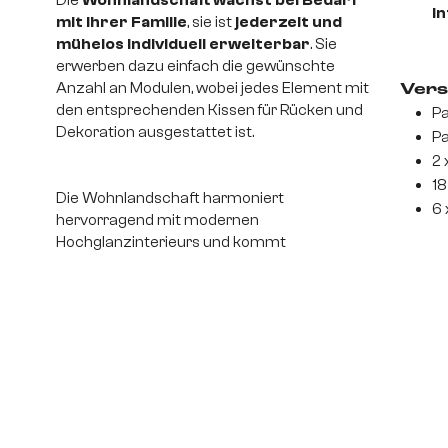
In
mit Ihrer Familie
, sie ist
jederzeit und
mühelos individuell erweiterbar
. Sie
erwerben dazu einfach die gewünschte
Anzahl an Modulen, wobei jedes Element mit
Vers
den entsprechenden Kissen für Rücken und
Pa
Dekoration ausgestattet ist.
Pa
2 
18
Die Wohnlandschaft harmoniert
6 
hervorragend mit modernen
Hochglanzinterieurs und kommt