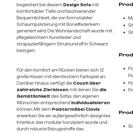
begeistert bei diesem
Design Sofa
mit
Prod
komfortabler Tiefe und faszinierender
Bequemlichkeit, die von formstabiler
Ma
Schaumpolsterung mit Bonellfederkern
Si
generiert wird. Die Wohnlandschaft wurde mit
Si
pflegeleichtem Kunstleder und
strapazierfähigem Strukturstoff in Schwarz
bezogen.
Prod
Po
Für den Komfort am Rücken bieten sich 12
Po
große Kissen mit identischem Farbspiel an.
Ko
Darüber hinaus verfügt die
Couch über
zahlreiche Zierkissen
, mit denen Sie
die
Po
Gemütlichkeit
des Sofas, den eigenen
Wünschen entsprechend
individualisieren
können. Mit dem
Polstermöbel Clovis
Prod
erwerben Sie ein außergewöhnlich designtes
Interieur, das modular konzipiert wurde und
S
durch robuste Bezugsstoffe das