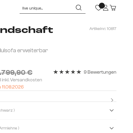
ndschaft
Artikelnr.:
10817
lsofa erweiterbar
1.799,90 €
9 Bewertungen
Durchschnittliche Bewertung von 5 v
d inkl. Versandkosten
m 11.08.2026
Kostenlo
Premium
( Schwarz/Schwarz )
( Ohne Armlehne )