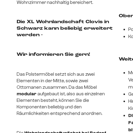
Wohnzimmer nachhaltig bereichert.
Ober
Die XL Wohnlandschaft Clovis in
Schwarz kann beliebig erweitert
Po
werden -
Ko
Wir informieren Sie gern!
Weite
Mo
Das Polstermöbel setzt sich aus zwei
Ve
Elementen in der Mitte, sowie zwei
m
Ottomanen zusammen. Da das Möbel
modular
aufgebaut ist, also aus einzelnen
Ge
Elementen besteht, können Sie die
Hi
Komponenten beliebig und den
Ki
Räumlichkeiten entsprechend anordnen.
Di
Fa
b
Die
Wohnlandschaft wächst bei Bedarf