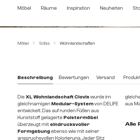
m Hauptinhalt springen
Zur Suche springen
Zur Hauptnavigation springen
Möbel
Räume
Inspiration
Neuheiten
St
Bildergalerie überspringen
Möbel
Sofas
Wohnlandschaften
Beschreibung
Bewertungen
Versand
Produkt
Die
XL Wohnlandschaft Clovis
wurde im
gleich
gleichnamigen
Modular-System
von DELIFE
aus Ma
entwickelt. Das auf runden Füßen aus
Kunststoff gelagerte
Polstermöbel
überzeugt mit
eindrucksvoller
Alle
Formgebung
ebenso wie mit seiner
anspruchsvollen Kolorierung. Jeder Sitz