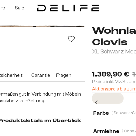
ore
Sale
Wohnla
Clovis
XL Schwarz Modu
1.389,90 €
sicherheit
Garantie
Fragen
Preise inkl. MwSt. un
Aktionspreis bis zu
ermaßen gut in Verbindung mit Möbeln
Sofort versandfertig
ssivholz zur Geltung.
Farbe
 Produktdetails im Überblick
Armlehne