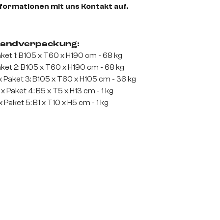
formationen mit uns Kontakt auf.
andverpackung:
ket 1: B105 x T60 x H190 cm - 68 kg
ket 2: B105 x T60 x H190 cm - 68 kg
x Paket 3: B105 x T60 x H105 cm - 36 kg
 x Paket 4: B5 x T5 x H13 cm - 1 kg
x Paket 5: B1 x T10 x H5 cm - 1 kg