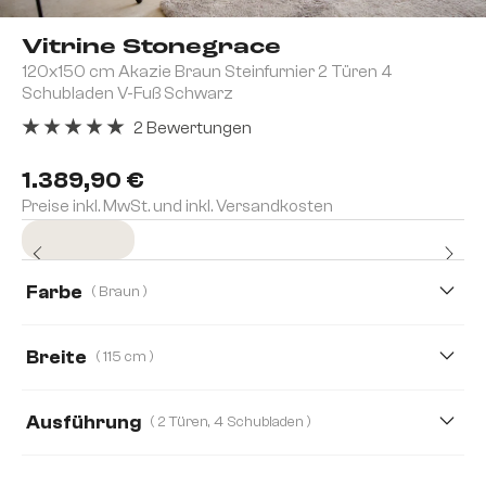
Vitrine Stonegrace
120x150 cm Akazie Braun Steinfurnier 2 Türen 4
Schubladen V-Fuß Schwarz
2 Bewertungen
Durchschnittliche Bewertung von 5 von 5 Sternen
1.389,90 €
Preise inkl. MwSt. und inkl. Versandkosten
Sofort versandfertig
Farbe
( Braun )
Breite
( 115 cm )
115 cm
55 cm
Ausführung
( 2 Türen, 4 Schubladen )
2 Türen, 4 Schubladen
1 Tür, 2 Schubladen