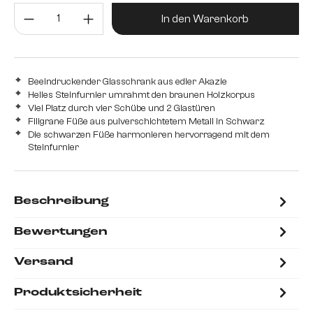
Produkt Anzahl: Gib den gewünsc
In den Warenkorb
Beeindruckender Glasschrank aus edler Akazie
Helles Steinfurnier umrahmt den braunen Holzkorpus
Viel Platz durch vier Schübe und 2 Glastüren
Filigrane Füße aus pulverschichtetem Metall in Schwarz
Die schwarzen Füße harmonieren hervorragend mit dem
Steinfurnier
Beschreibung
Bewertungen
Versand
Produktsicherheit