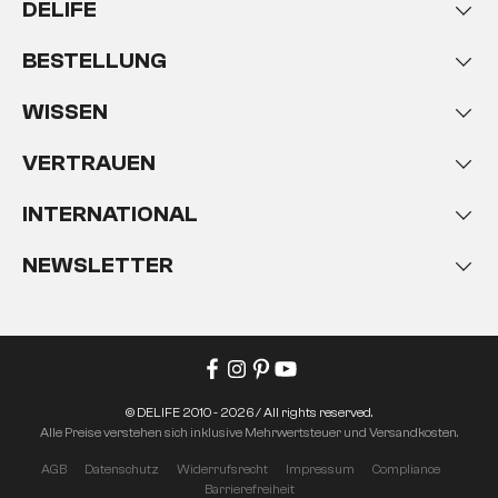
DELIFE
BESTELLUNG
WISSEN
VERTRAUEN
INTERNATIONAL
NEWSLETTER
© DELIFE 2010 - 2026 / All rights reserved.
Alle Preise verstehen sich inklusive Mehrwertsteuer und Versandkosten.
AGB
Datenschutz
Widerrufsrecht
Impressum
Compliance
Barrierefreiheit