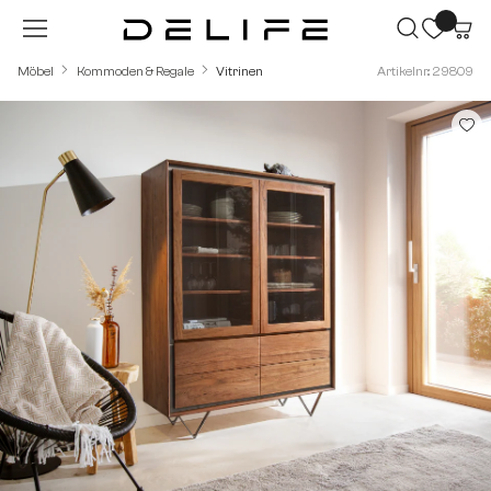
Zum Hauptinhalt springen
Möbel
Kommoden & Regale
Vitrinen
Artikelnr.: 29809
Bildergalerie überspringen