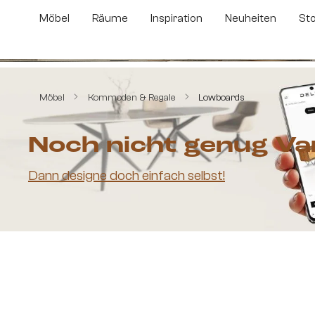
m Hauptinhalt springen
Zur Suche springen
Zur Hauptnavigation springen
Möbel
Räume
Inspiration
Neuheiten
St
Bildergalerie überspringen
Möbel
Kommoden & Regale
Lowboards
Noch nicht genug Va
Dann designe doch einfach selbst!