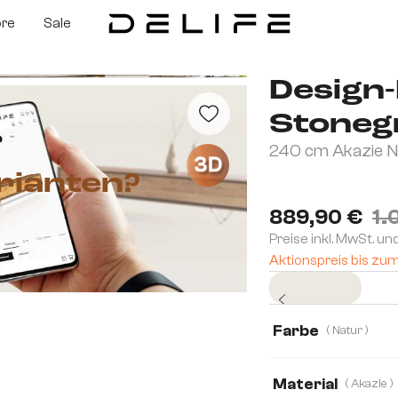
ore
Sale
Design
Stoneg
240 cm Akazie N
3D
rianten?
889,90 €
1.
Preise inkl. MwSt. un
Aktionspreis bis zu
Sofort versandfertig
Farbe
( Natur )
Material
( Akazie )