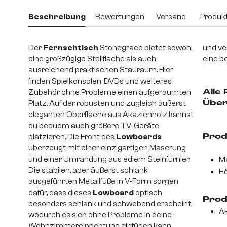
Beschreibung
Bewertungen
Versand
Produkt
Der
Fernsehtisch
Stonegrace bietet sowohl
und ve
eine großzügige Stellfläche als auch
eine b
ausreichend praktischen Stauraum. Hier
finden Spielkonsolen, DVDs und weiteres
Zubehör ohne Probleme einen aufgeräumten
Alle 
Platz. Auf der robusten und zugleich äußerst
Über
eleganten Oberfläche aus Akazienholz kannst
du bequem auch größere TV-Geräte
platzieren. Die Front des
Lowboards
Prod
überzeugt mit einer einzigartigen Maserung
und einer Umrandung aus edlem Steinfurnier.
Ma
Die stabilen, aber äußerst schlank
Hö
ausgeführten Metallfüße in V-Form sorgen
dafür, dass dieses
Lowboard
optisch
Prod
besonders schlank und schwebend erscheint,
Ak
wodurch es sich ohne Probleme in deine
Wohnzimmereinrichtung einfügen kann.