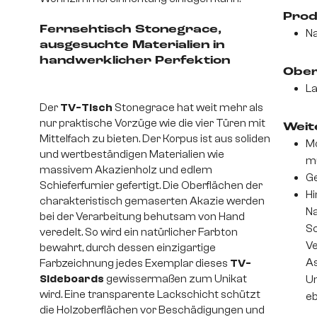
Prod
Fernsehtisch Stonegrace,
Na
ausgesuchte Materialien in
handwerklicher Perfektion
Ober
La
Der
TV-Tisch
Stonegrace hat weit mehr als
nur praktische Vorzüge wie die vier Türen mit
Weite
Mittelfach zu bieten. Der Korpus ist aus soliden
Mo
und wertbeständigen Materialien wie
m
massivem Akazienholz und edlem
Ge
Schieferfurnier gefertigt. Die Oberflächen der
Hi
charakteristisch gemaserten Akazie werden
Na
bei der Verarbeitung behutsam von Hand
S
veredelt. So wird ein natürlicher Farbton
Ve
bewahrt, durch dessen einzigartige
As
Farbzeichnung jedes Exemplar dieses
TV-
Sideboards
gewissermaßen zum Unikat
Un
wird. Eine transparente Lackschicht schützt
eb
die Holzoberflächen vor Beschädigungen und