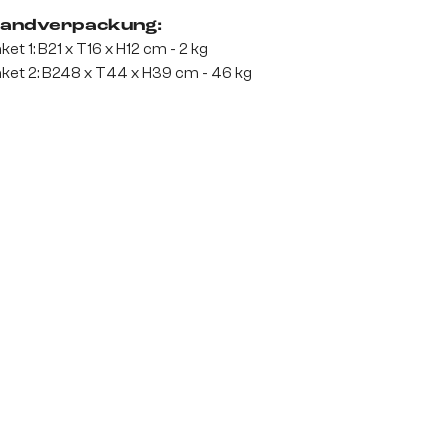
andverpackung:
ket 1: B21 x T16 x H12 cm - 2 kg
ket 2: B248 x T44 x H39 cm - 46 kg