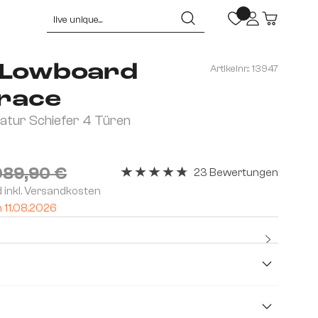
-Lowboard
Artikelnr.:
13947
race
atur Schiefer 4 Türen
089,90 €
23 Bewertungen
Durchschnittliche Bewertung von 4.74 
d inkl. Versandkosten
m 11.08.2026
Kostenlo
Premium