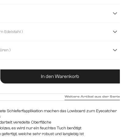
cm
( Fuß V-Form Edelstahl )
( 4 Türen )
ubladen
ukt Anzahl: Gib den gewünschten Wert ein od
In den Warenkorb
Weitere Artikel aus der Serie
tete Schieferfapplikation machen das Lowboard zum Eyecatcher
s
arbeit veredelte Oberfläche
olzes, es wird nur ein feuchtes Tuch benötigt
gefertigt, welche sehr robust und langlebig ist