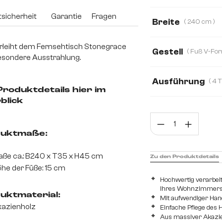
Akazie
Eiche
sicherheit
Garantie
Fragen
Breite
( 240 cm )
240 cm
200 
rleiht dem Fernsehtisch Stonegrace
Gestell
esondere Ausstrahlung.
Ausführung
Produktdetails hier im
4 Türen
4 Sch
blick
Prod
uktmaße:
ße ca.: B240 x T35 x H45 cm
Zu den Produktdetails
he der Füße: 15 cm
Hochwertig verarbei
Ihres Wohnzimmer
uktmaterial:
Mit aufwendiger Hand
azienholz
Einfache Pflege des H
Aus massiver Akazie 