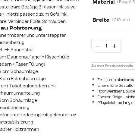
Material
stellbare Bezüge 3 Kissen inklusive:
Bouclé Soft
We
 + Inletts passend zum Sofa Inkl.
Breite
( 310 cm )
re: Verbinder, Füße, Schrauben
Strukturstoff Soft
au Polsterung
280 cm
310 
nehmbarer und untersteppter
ussenbezug
Prod
LIFE Spannstoff
cm Daunenauflage in Kissenhülle
edern + Faser Füllung)
Zu den Produktdetails
,8 cm Schaumlage
8 cm Kaltschaumlage
Frei kombinierbare
 cm Taschenfederkern inkl.
Unendliche Gestaltu
Hochwertiger Bouclé
chaumumantelung
Farbton Beige – viels
,8cm Schaumlage
Pflegeleichter, langl
iesabdeckung
llenunterfederung mit gekonterter
rtstabilisierung
abiler Holzrahmen