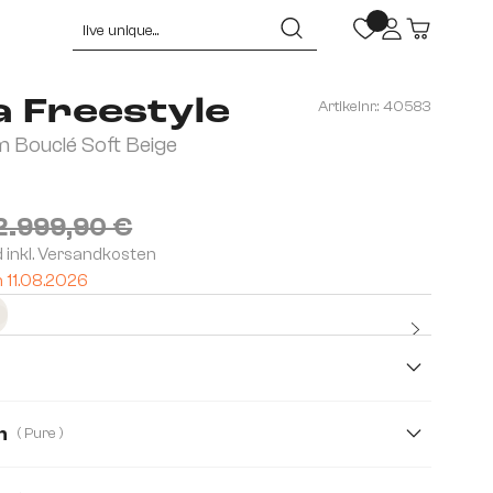
a Freestyle
Artikelnr.:
40583
 Bouclé Soft Beige
2.999,90 €
d inkl. Versandkosten
m 11.08.2026
Kostenlo
Premium
n
( Pure )
Pure