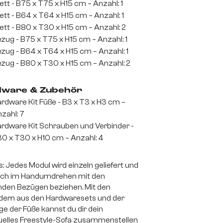
lett - B75 x T75 x H15 cm – Anzahl: 1
lett - B64 x T64 x H15 cm – Anzahl: 1
lett - B80 x T30 x H15 cm – Anzahl: 2
zug - B75 x T75 x H15 cm – Anzahl: 1
zug - B64 x T64 x H15 cm – Anzahl: 1
zug - B80 x T30 x H15 cm – Anzahl: 2
ware & Zubehör
rdware Kit Füße - B3 x T3 x H3 cm –
zahl: 7
rdware Kit Schrauben und Verbinder -
0 x T30 x H10 cm – Anzahl: 4
s: Jedes Modul wird einzeln geliefert und
sich im Handumdrehen mit den
den Bezügen beziehen. Mit den
dern aus den Hardwaresets und der
e der Füße kannst du dir dein
duelles Freestyle-Sofa zusammenstellen