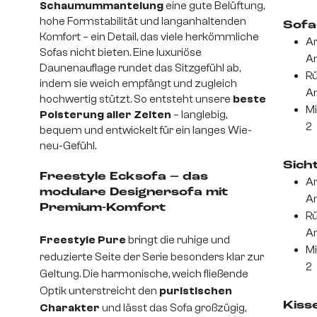
Schaumummantelung
eine gute Belüftung,
hohe Formstabilität und langanhaltenden
Sofa
Komfort – ein Detail, das viele herkömmliche
Ar
Sofas nicht bieten. Eine luxuriöse
An
Daunenauflage rundet das Sitzgefühl ab,
Rü
indem sie weich empfängt und zugleich
An
hochwertig stützt. So entsteht unsere
beste
Mi
Polsterung aller Zeiten
– langlebig,
2
bequem und entwickelt für ein langes Wie-
neu-Gefühl.
Sich
Freestyle Ecksofa – das
Ar
modulare Designersofa mit
An
Premium-Komfort
Rü
An
Freestyle Pure
bringt die ruhige und
Mi
reduzierte Seite der Serie besonders klar zur
2
Geltung. Die harmonische, weich fließende
Optik unterstreicht den
puristischen
Kiss
Charakter
und lässt das Sofa großzügig,