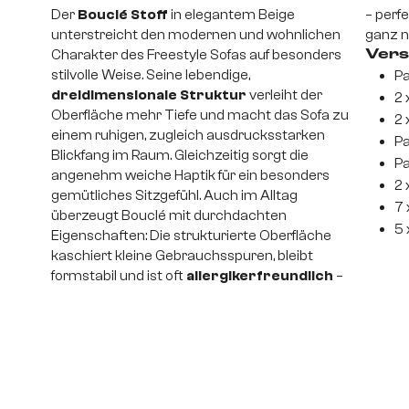
Der
Bouclé Stoff
in elegantem Beige
– perf
unterstreicht den modernen und wohnlichen
ganz n
Charakter des Freestyle Sofas auf besonders
Vers
stilvolle Weise. Seine lebendige,
Pa
dreidimensionale Struktur
verleiht der
2 
Oberfläche mehr Tiefe und macht das Sofa zu
2 
einem ruhigen, zugleich ausdrucksstarken
Pa
Blickfang im Raum. Gleichzeitig sorgt die
Pa
angenehm weiche Haptik für ein besonders
2 
gemütliches Sitzgefühl. Auch im Alltag
7 
überzeugt Bouclé mit durchdachten
5 
Eigenschaften: Die strukturierte Oberfläche
kaschiert kleine Gebrauchsspuren, bleibt
formstabil und ist oft
allergikerfreundlich
–