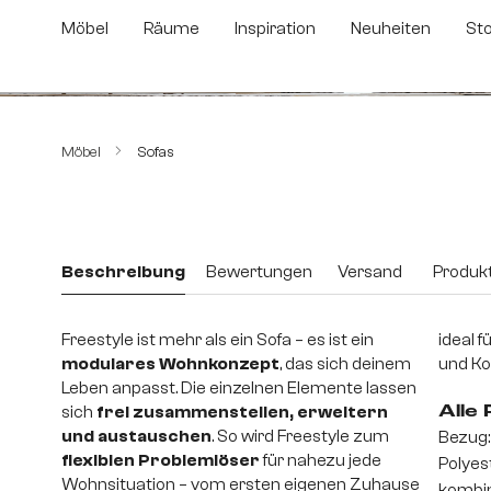
m Hauptinhalt springen
Zur Suche springen
Zur Hauptnavigation springen
Möbel
Räume
Inspiration
Neuheiten
St
Bildergalerie überspringen
Möbel
Sofas
Beschreibung
Bewertungen
Versand
Produkt
Freestyle ist mehr als ein Sofa – es ist ein
ideal f
modulares Wohnkonzept
, das sich deinem
und Ko
Leben anpasst. Die einzelnen Elemente lassen
sich
frei zusammenstellen, erweitern
Alle
und austauschen
. So wird Freestyle zum
Bezug:
flexiblen Problemlöser
für nahezu jede
Polyes
Wohnsituation – vom ersten eigenen Zuhause
kombin