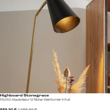
Highboard Stonegrace
115x150 Akazie Natur 12 Fächer Steinfurnier V-Fuß
889,90 €
1.089,90 €