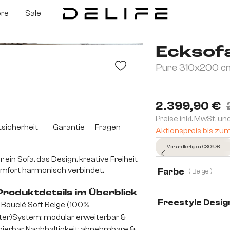
ore
Sale
Ecksof
Pure 310x200 cm
2.399,90 €
Preise inkl. MwSt. un
sicherheit
Garantie
Fragen
Aktionspreis bis zu
Versandfertig ca. 03.09.26
ür ein Sofa, das Design, kreative Freiheit
mfort harmonisch verbindet.
Farbe
( Beige )
 Produktdetails im Überblick
Freestyle Desig
 Bouclé Soft Beige (100%
ter)System: modular erweiterbar &
Cozy
Icon
ierbar Nachhaltigkeit: abnehmbare &