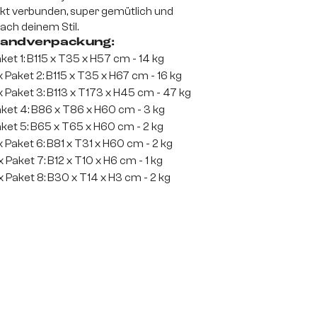
ekt verbunden, super gemütlich und
ach deinem Stil.
andverpackung:
ket 1: B115 x T35 x H57 cm - 14 kg
x Paket 2: B115 x T35 x H67 cm - 16 kg
x Paket 3: B113 x T173 x H45 cm - 47 kg
ket 4: B86 x T86 x H60 cm - 3 kg
ket 5: B65 x T65 x H60 cm - 2 kg
x Paket 6: B81 x T31 x H60 cm - 2 kg
x Paket 7: B12 x T10 x H6 cm - 1 kg
x Paket 8: B30 x T14 x H3 cm - 2 kg