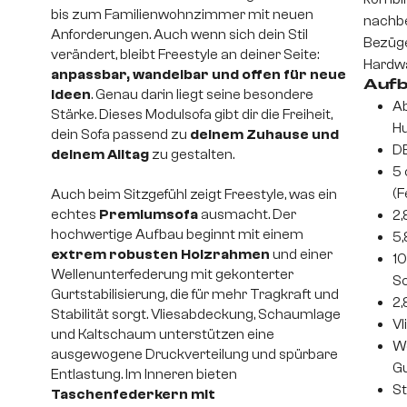
bis zum Familienwohnzimmer mit neuen
nachbe
Anforderungen. Auch wenn sich dein Stil
Bezüge
verändert, bleibt Freestyle an deiner Seite:
Hardwa
anpassbar, wandelbar und offen für neue
Aufb
Ideen
. Genau darin liegt seine besondere
Ab
Stärke. Dieses Modulsofa gibt dir die Freiheit,
H
dein Sofa passend zu
deinem Zuhause und
DE
deinem Alltag
zu gestalten.
5 
(F
Auch beim Sitzgefühl zeigt Freestyle, was ein
echtes
Premiumsofa
ausmacht. Der
2
hochwertige Aufbau beginnt mit einem
5,
extrem robusten Holzrahmen
und einer
10
Wellenunterfederung mit gekonterter
S
Gurtstabilisierung, die für mehr Tragkraft und
2
Stabilität sorgt. Vliesabdeckung, Schaumlage
Vl
und Kaltschaum unterstützen eine
We
ausgewogene Druckverteilung und spürbare
Gu
Entlastung. Im Inneren bieten
St
Taschenfederkern mit