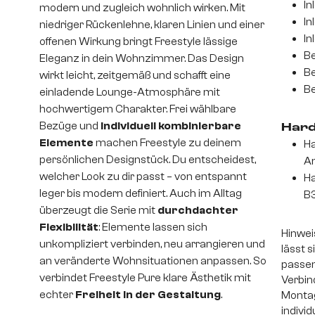
In
modern und zugleich wohnlich wirken. Mit
In
niedriger Rückenlehne, klaren Linien und einer
In
offenen Wirkung bringt Freestyle lässige
Be
Eleganz in dein Wohnzimmer. Das Design
Be
wirkt leicht, zeitgemäß und schafft eine
Be
einladende Lounge-Atmosphäre mit
hochwertigem Charakter. Frei wählbare
Bezüge und
individuell kombinierbare
Hard
Elemente
machen Freestyle zu deinem
Ha
persönlichen Designstück. Du entscheidest,
An
welcher Look zu dir passt – von entspannt
Ha
leger bis modern definiert. Auch im Alltag
B3
überzeugt die Serie mit
durchdachter
Flexibilität
: Elemente lassen sich
Hinwei
unkompliziert verbinden, neu arrangieren und
lässt 
an veränderte Wohnsituationen anpassen. So
passen
verbindet Freestyle Pure klare Ästhetik mit
Verbin
echter
Freiheit in der Gestaltung
.
Montag
indivi